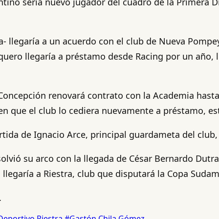
ntino sería nuevo jugador del cuadro de la Primera Di
a- llegaría a un acuerdo con el club de Nueva Pompey
l arquero llegaría a préstamo desde Racing por un añ
Concepción renovará contrato con la Academia hast
 en que el club lo cediera nuevamente a préstamo, est
artida de Ignacio Arce, principal guardameta del club,
lvió su arco con la llegada de César Bernardo Dutra 
no llegaría a Riestra, club que disputará la Copa Suda
.
Deportivo Riestra
#Gastón Chila Gómez