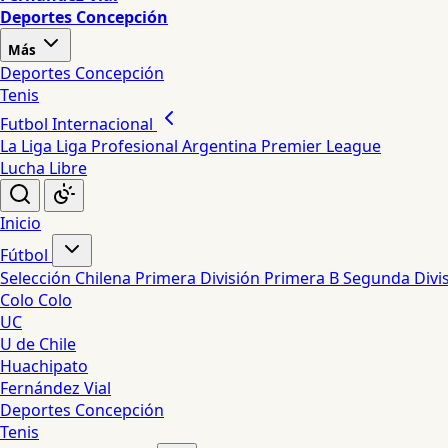
Deportes Concepción
Más
Deportes Concepción
Tenis
Futbol Internacional
La Liga
Liga Profesional Argentina
Premier League
Lucha Libre
Inicio
Fútbol
Selección Chilena
Primera División
Primera B
Segunda Divi
Colo Colo
UC
U de Chile
Huachipato
Fernández Vial
Deportes Concepción
Tenis