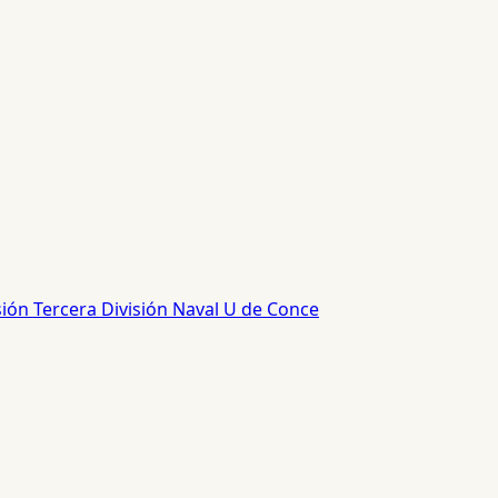
sión
Tercera División
Naval
U de Conce