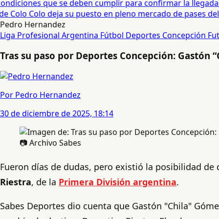
diciones que se deben cumplir para confirmar la llegada de
e Colo Colo deja su puesto en pleno mercado de pases del fú
Pedro Hernandez
Liga Profesional Argentina
Fútbol
Deportes Concepción
Fut
Tras su paso por Deportes Concepción: Gastón “
Por Pedro Hernandez
30 de diciembre de 2025, 18:14
📷 Archivo Sabes
Fueron días de dudas, pero existió la posibilidad de
Riestra
, de la
Primera División argentina
.
Sabes Deportes dio cuenta que Gastón "Chila" Góm