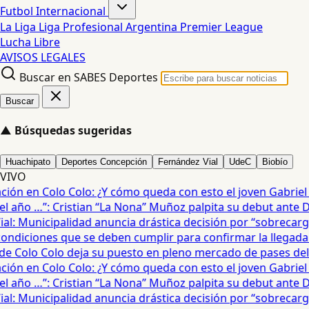
Futbol Internacional
La Liga
Liga Profesional Argentina
Premier League
Lucha Libre
AVISOS LEGALES
Buscar en SABES Deportes
Buscar
▲
Búsquedas sugeridas
Huachipato
Deportes Concepción
Fernández Vial
UdeC
Biobío
VIVO
ón en Colo Colo: ¿Y cómo queda con esto el joven Gabriel Ma
 año …”: Cristian “La Nona” Muñoz palpita su debut ante De
: Municipalidad anuncia drástica decisión por “sobrecarga”
diciones que se deben cumplir para confirmar la llegada de
e Colo Colo deja su puesto en pleno mercado de pases del fú
ón en Colo Colo: ¿Y cómo queda con esto el joven Gabriel Ma
 año …”: Cristian “La Nona” Muñoz palpita su debut ante De
: Municipalidad anuncia drástica decisión por “sobrecarga”