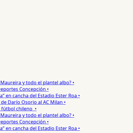
ureira y todo el plantel albo? •
portes Concepción •
 en cancha del Estadio Ester Roa •
 Darío Osorio al AC Milan •
tbol chileno •
ureira y todo el plantel albo? •
portes Concepción •
 en cancha del Estadio Ester Roa •