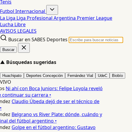
Tenis
Futbol Internacional
La Liga
Liga Profesional Argentina
Premier League
Lucha Libre
AVISOS LEGALES
Buscar en SABES Deportes
Buscar
▲
Búsquedas sugeridas
Huachipato
Deportes Concepción
Fernández Vial
UdeC
Biobío
VIVO
os
Ni ahí con Boca Juniors: Felipe Loyola reveló
continuar su carrera •
ndez
Claudio Úbeda dejó de ser el técnico de
•
ndez
Belgrano vs River Plate: dónde, cuándo y
inal del fútbol argentino •
ndez
Golpe en el fútbol argentino: Gustavo