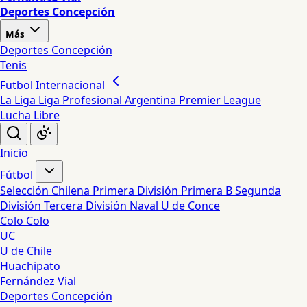
Deportes Concepción
Más
Deportes Concepción
Tenis
Futbol Internacional
La Liga
Liga Profesional Argentina
Premier League
Lucha Libre
Inicio
Fútbol
Selección Chilena
Primera División
Primera B
Segunda
División
Tercera División
Naval
U de Conce
Colo Colo
UC
U de Chile
Huachipato
Fernández Vial
Deportes Concepción