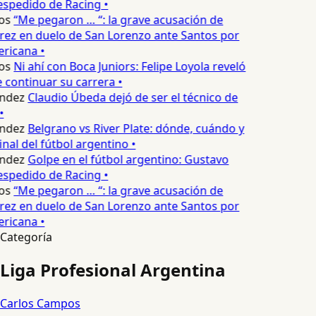
espedido de Racing •
os
“Me pegaron … “: la grave acusación de
rez en duelo de San Lorenzo ante Santos por
ricana •
os
Ni ahí con Boca Juniors: Felipe Loyola reveló
continuar su carrera •
ndez
Claudio Úbeda dejó de ser el técnico de
•
ndez
Belgrano vs River Plate: dónde, cuándo y
inal del fútbol argentino •
ndez
Golpe en el fútbol argentino: Gustavo
espedido de Racing •
os
“Me pegaron … “: la grave acusación de
rez en duelo de San Lorenzo ante Santos por
ricana •
Categoría
Liga Profesional Argentina
Carlos Campos