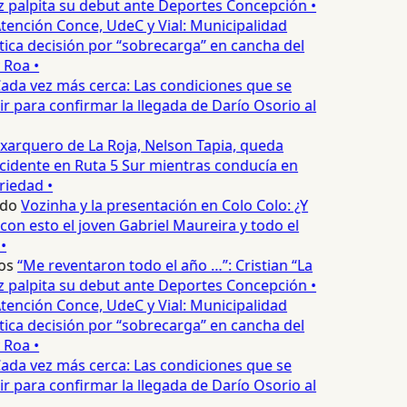
palpita su debut ante Deportes Concepción •
tención Conce, UdeC y Vial: Municipalidad
ica decisión por “sobrecarga” en cancha del
 Roa •
ada vez más cerca: Las condiciones que se
 para confirmar la llegada de Darío Osorio al
xarquero de La Roja, Nelson Tapia, queda
cidente en Ruta 5 Sur mientras conducía en
iedad •
edo
Vozinha y la presentación en Colo Colo: ¿Y
n esto el joven Gabriel Maureira y todo el
•
os
“Me reventaron todo el año …”: Cristian “La
palpita su debut ante Deportes Concepción •
tención Conce, UdeC y Vial: Municipalidad
ica decisión por “sobrecarga” en cancha del
 Roa •
ada vez más cerca: Las condiciones que se
 para confirmar la llegada de Darío Osorio al