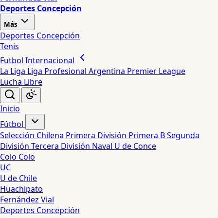
Deportes Concepción
Más
Deportes Concepción
Tenis
Futbol Internacional
La Liga
Liga Profesional Argentina
Premier League
Lucha Libre
Inicio
Fútbol
Selección Chilena
Primera División
Primera B
Segunda
División
Tercera División
Naval
U de Conce
Colo Colo
UC
U de Chile
Huachipato
Fernández Vial
Deportes Concepción