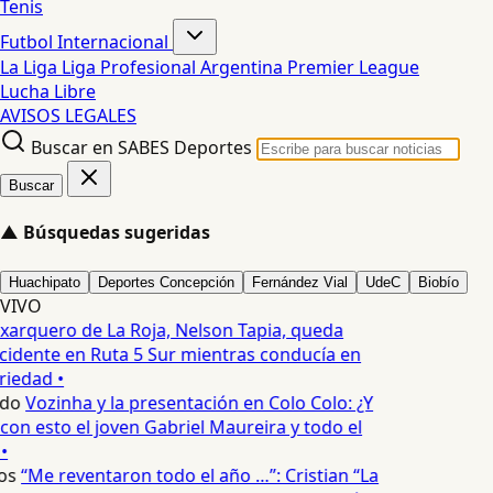
Tenis
Futbol Internacional
La Liga
Liga Profesional Argentina
Premier League
Lucha Libre
AVISOS LEGALES
Buscar en SABES Deportes
Buscar
▲
Búsquedas sugeridas
Huachipato
Deportes Concepción
Fernández Vial
UdeC
Biobío
VIVO
xarquero de La Roja, Nelson Tapia, queda
cidente en Ruta 5 Sur mientras conducía en
iedad •
edo
Vozinha y la presentación en Colo Colo: ¿Y
n esto el joven Gabriel Maureira y todo el
•
os
“Me reventaron todo el año …”: Cristian “La