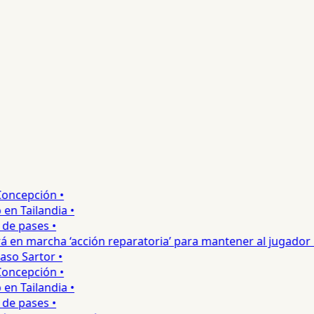
ncepción •
 Tailandia •
e pases •
 en marcha ‘acción reparatoria’ para mantener al jugador •
o Sartor •
ncepción •
 Tailandia •
e pases •