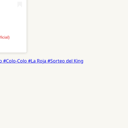
icial)
lo
#Colo-Colo
#La Roja
#Sorteo del King