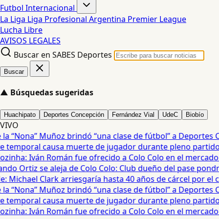
Futbol Internacional
La Liga
Liga Profesional Argentina
Premier League
Lucha Libre
AVISOS LEGALES
Buscar en SABES Deportes
Buscar
▲
Búsquedas sugeridas
Huachipato
Deportes Concepción
Fernández Vial
UdeC
Biobío
VIVO
a “Nona” Muñoz brindó “una clase de fútbol” a Deportes Co
temporal causa muerte de jugador durante pleno partido en
ozinha: Iván Román fue ofrecido a Colo Colo en el mercado d
do Ortiz se aleja de Colo Colo: Club dueño del pase pondrá
 Michael Clark arriesgaría hasta 40 años de cárcel por el cas
a “Nona” Muñoz brindó “una clase de fútbol” a Deportes Co
temporal causa muerte de jugador durante pleno partido en
ozinha: Iván Román fue ofrecido a Colo Colo en el mercado d