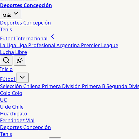
Deportes Concepción
Más
Deportes Concepción
Tenis
Futbol Internacional
La Liga
Liga Profesional Argentina
Premier League
Lucha Libre
Inicio
Fútbol
Selección Chilena
Primera División
Primera B
Segunda Divi
Colo Colo
UC
U de Chile
Huachipato
Fernández Vial
Deportes Concepción
Tenis