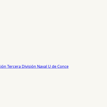
sión
Tercera División
Naval
U de Conce