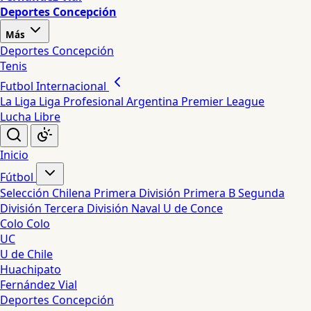
Deportes Concepción
Más
Deportes Concepción
Tenis
Futbol Internacional
La Liga
Liga Profesional Argentina
Premier League
Lucha Libre
Inicio
Fútbol
Selección Chilena
Primera División
Primera B
Segunda
División
Tercera División
Naval
U de Conce
Colo Colo
UC
U de Chile
Huachipato
Fernández Vial
Deportes Concepción