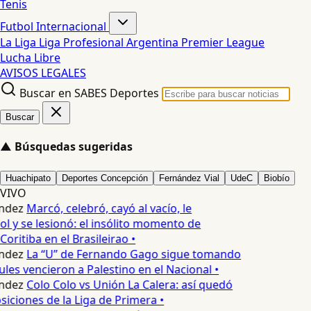
Tenis
Futbol Internacional
La Liga
Liga Profesional Argentina
Premier League
Lucha Libre
AVISOS LEGALES
Buscar en SABES Deportes
Buscar
▲
Búsquedas sugeridas
Huachipato
Deportes Concepción
Fernández Vial
UdeC
Biobío
VIVO
ndez
Marcó, celebró, cayó al vacío, le
ol y se lesionó: el insólito momento de
Coritiba en el Brasileirao •
ndez
La “U” de Fernando Gago sigue tomando
ules vencieron a Palestino en el Nacional •
ndez
Colo Colo vs Unión La Calera: así quedó
siciones de la Liga de Primera •