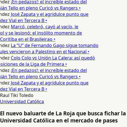
ndez
¡En pedazos!: el increíble estado del
n Tello en pleno Curicó vs Rangers •
ndez
José Zapata y el agridulce punto que
z Vial en Tercera B •
ndez
Marcó, celebró, cayó al vacío, le
ol y se lesionó: el insólito momento de
Coritiba en el Brasileirao •
ndez
La “U” de Fernando Gago sigue tomando
ules vencieron a Palestino en el Nacional •
ndez
Colo Colo vs Unión La Calera: así quedó
siciones de la Liga de Primera •
ndez
¡En pedazos!: el increíble estado del
n Tello en pleno Curicó vs Rangers •
ndez
José Zapata y el agridulce punto que
z Vial en Tercera B •
Raul Tiki Toledo
Universidad Católica
El nuevo baluarte de La Roja que busca fichar la
Universidad Católica en el mercado de pases