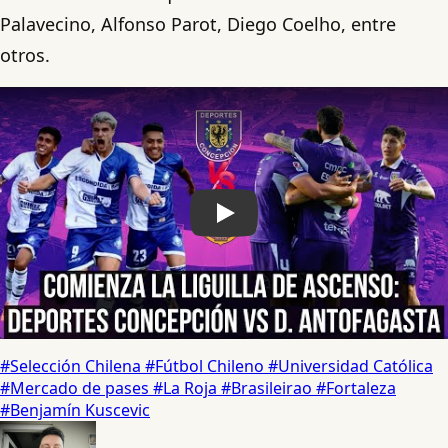
Palavecino, Alfonso Parot, Diego Coelho, entre
otros.
Play
#Selección Chilena
#Fútbol Chileno
#Universidad Católica
#Mercado de pases
#La Roja
#Brasileirao
#Fortaleza
#Benjamín Kuscevic