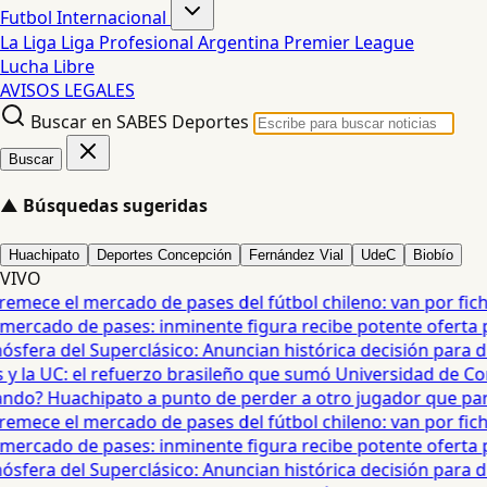
Futbol Internacional
La Liga
Liga Profesional Argentina
Premier League
Lucha Libre
AVISOS LEGALES
Buscar en SABES Deportes
Buscar
▲
Búsquedas sugeridas
Huachipato
Deportes Concepción
Fernández Vial
UdeC
Biobío
VIVO
mece el mercado de pases del fútbol chileno: van por fichaj
ercado de pases: inminente figura recibe potente oferta para
era del Superclásico: Anuncian histórica decisión para duel
 la UC: el refuerzo brasileño que sumó Universidad de Conc
o? Huachipato a punto de perder a otro jugador que partirí
mece el mercado de pases del fútbol chileno: van por fichaj
ercado de pases: inminente figura recibe potente oferta para
era del Superclásico: Anuncian histórica decisión para duel