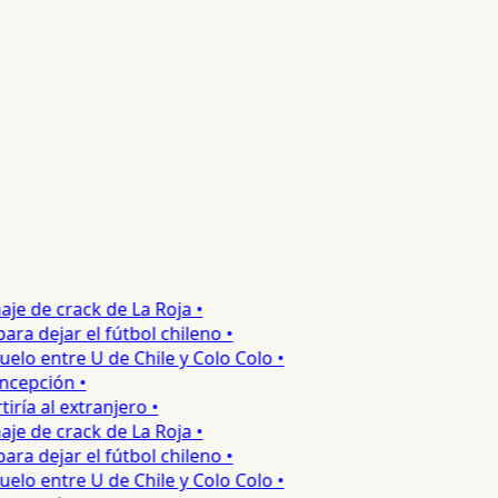
e de crack de La Roja •
 dejar el fútbol chileno •
o entre U de Chile y Colo Colo •
epción •
a al extranjero •
e de crack de La Roja •
 dejar el fútbol chileno •
o entre U de Chile y Colo Colo •