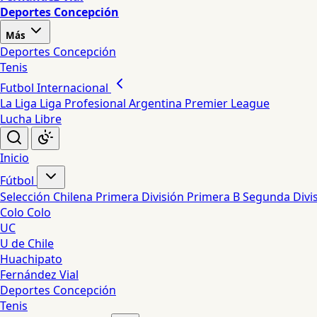
Deportes Concepción
Más
Deportes Concepción
Tenis
Futbol Internacional
La Liga
Liga Profesional Argentina
Premier League
Lucha Libre
Inicio
Fútbol
Selección Chilena
Primera División
Primera B
Segunda Divi
Colo Colo
UC
U de Chile
Huachipato
Fernández Vial
Deportes Concepción
Tenis