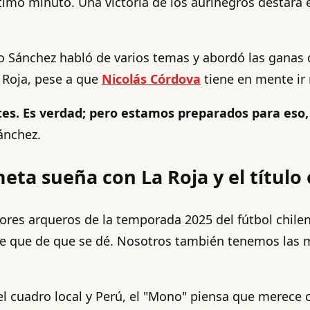
último minuto. Una victoria de los aurinegros destará
go Sánchez habló de varios temas y abordó las gana
 Roja, pese a que
Nicolás Córdova
tiene en mente ir 
es. Es verdad; pero estamos preparados para eso,
ánchez.
eta sueña con La Roja y el títul
res arqueros de la temporada 2025 del fútbol chilen
n de que de que se dé. Nosotros también tenemos la
el cuadro local y Perú, el "Mono" piensa que merece 