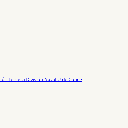
sión
Tercera División
Naval
U de Conce