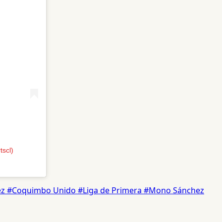
tscl)
ez
#Coquimbo Unido
#Liga de Primera
#Mono Sánchez