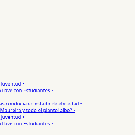
uventud •
lave con Estudiantes •
s conducía en estado de ebriedad •
ureira y todo el plantel albo? •
uventud •
lave con Estudiantes •