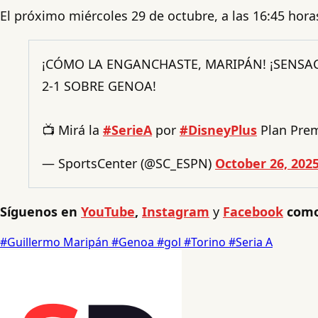
El próximo miércoles 29 de octubre, a las 16:45 horas
¡CÓMO LA ENGANCHASTE, MARIPÁN! ¡SENSAC
2-1 SOBRE GENOA!
📺 Mirá la
#SerieA
por
#DisneyPlus
Plan Pr
— SportsCenter (@SC_ESPN)
October 26, 202
Síguenos en
YouTube
,
Instagram
y
Facebook
como
#Guillermo Maripán
#Genoa
#gol
#Torino
#Seria A