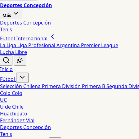
Deportes Concepción
Más
Deportes Concepción
Tenis
Futbol Internacional
La Liga
Liga Profesional Argentina
Premier League
Lucha Libre
Inicio
Fútbol
Selección Chilena
Primera División
Primera B
Segunda Divi
Colo Colo
UC
U de Chile
Huachipato
Fernández Vial
Deportes Concepción
Tenis