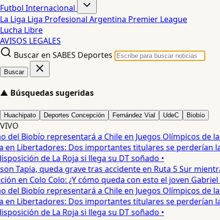
Futbol Internacional
La Liga
Liga Profesional Argentina
Premier League
Lucha Libre
AVISOS LEGALES
Buscar en SABES Deportes
Buscar
▲
Búsquedas sugeridas
Huachipato
Deportes Concepción
Fernández Vial
UdeC
Biobío
VIVO
del Biobío representará a Chile en Juegos Olímpicos de la J
en Libertadores: Dos importantes titulares se perderían la l
posición de La Roja si llega su DT soñado •
on Tapia, queda grave tras accidente en Ruta 5 Sur mientra
ón en Colo Colo: ¿Y cómo queda con esto el joven Gabriel Ma
del Biobío representará a Chile en Juegos Olímpicos de la J
en Libertadores: Dos importantes titulares se perderían la l
posición de La Roja si llega su DT soñado •