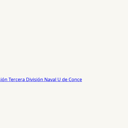
sión
Tercera División
Naval
U de Conce