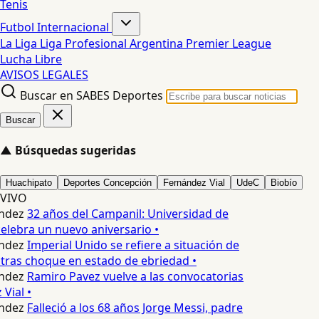
Tenis
Futbol Internacional
La Liga
Liga Profesional Argentina
Premier League
Lucha Libre
AVISOS LEGALES
Buscar en SABES Deportes
Buscar
▲
Búsquedas sugeridas
Huachipato
Deportes Concepción
Fernández Vial
UdeC
Biobío
VIVO
ndez
32 años del Campanil: Universidad de
lebra un nuevo aniversario •
ndez
Imperial Unido se refiere a situación de
tras choque en estado de ebriedad •
ndez
Ramiro Pavez vuelve a las convocatorias
Vial •
ndez
Falleció a los 68 años Jorge Messi, padre