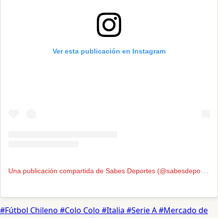
Ver esta publicación en Instagram
U
na publicación compartida de Sabes Deportes (@sabesdeportes)
#Fútbol Chileno
#Colo Colo
#Italia
#Serie A
#Mercado de