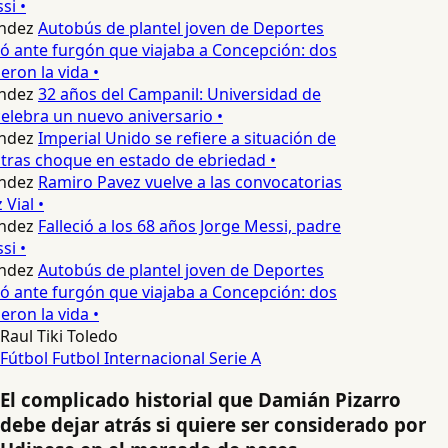
i •
ndez
Autobús de plantel joven de Deportes
 ante furgón que viajaba a Concepción: dos
ron la vida •
ndez
32 años del Campanil: Universidad de
lebra un nuevo aniversario •
ndez
Imperial Unido se refiere a situación de
tras choque en estado de ebriedad •
ndez
Ramiro Pavez vuelve a las convocatorias
Vial •
ndez
Falleció a los 68 años Jorge Messi, padre
i •
ndez
Autobús de plantel joven de Deportes
 ante furgón que viajaba a Concepción: dos
ron la vida •
Raul Tiki Toledo
Fútbol
Futbol Internacional
Serie A
El complicado historial que Damián Pizarro
debe dejar atrás si quiere ser considerado por