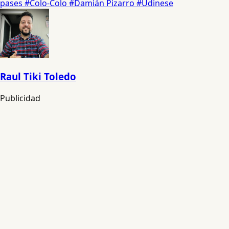
pases
#Colo-Colo
#Damián Pizarro
#Udinese
Raul Tiki Toledo
Publicidad