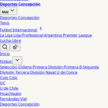
Deportes Concepción
Más
Deportes Concepción
Tenis
Futbol Internacional
La Liga
Liga Profesional Argentina
Premier League
Lucha Libre
Inicio
Fútbol
Selección Chilena
Primera División
Primera B
Segunda
División
Tercera División
Naval
U de Conce
Colo Colo
UC
U de Chile
Huachipato
Fernández Vial
Deportes Concepción