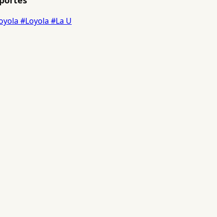
Loyola
#Loyola
#La U