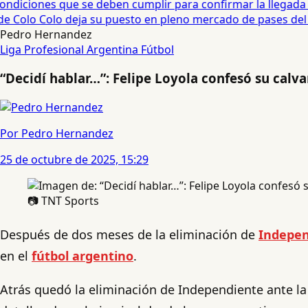
diciones que se deben cumplir para confirmar la llegada de
 Colo Colo deja su puesto en pleno mercado de pases del fú
Pedro Hernandez
Liga Profesional Argentina
Fútbol
“Decidí hablar…”: Felipe Loyola confesó su calv
Por Pedro Hernandez
25 de octubre de 2025, 15:29
📷 TNT Sports
Después de dos meses de la eliminación de
Indepen
en el
fútbol argentino
.
Atrás quedó la eliminación de Independiente ante la