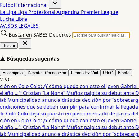
Futbol Internacional
La Liga
Liga Profesional Argentina
Premier League
Lucha Libre
AVISOS LEGALES
Buscar en SABES Deportes
Buscar
▲
Búsquedas sugeridas
Huachipato
Deportes Concepción
Fernández Vial
UdeC
Biobío
VIVO
ón en Colo Colo: ¿Y cómo queda con esto el joven Gabriel Mau
año …”: Cristian “La Nona” Muñoz palpita su debut ante De
: Municipalidad anuncia drástica decisión por “sobrecarga” 
diciones que se deben cumplir para confirmar la llegada de
 Colo Colo deja su puesto en pleno mercado de pases del fú
ón en Colo Colo: ¿Y cómo queda con esto el joven Gabriel Mau
año …”: Cristian “La Nona” Muñoz palpita su debut ante De
: Municipalidad anuncia drástica decisión por “sobrecarga” 