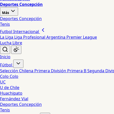
Deportes Concepción
Más
Deportes Concepción
Tenis
Futbol Internacional
La Liga
Liga Profesional Argentina
Premier League
Lucha Libre
Inicio
Fútbol
Selección Chilena
Primera División
Primera B
Segunda Divi
Colo Colo
UC
U de Chile
Huachipato
Fernández Vial
Deportes Concepción
Tenis