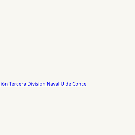
sión
Tercera División
Naval
U de Conce