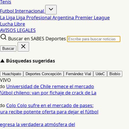
Tenis
Futbol Internacional
La Liga
Liga Profesional Argentina
Premier League
Lucha Libre
AVISOS LEGALES
Buscar en SABES Deportes
Buscar
▲
Búsquedas sugeridas
Huachipato
Deportes Concepción
Fernández Vial
UdeC
Biobío
VIVO
do
Universidad de Chile remece el mercado
útbol chileno: van por fichaje de crack de La
do
Colo Colo sufre en el mercado de pases:
ura recibe potente oferta para dejar el fútbol
egresa la verdadera atmósfera del