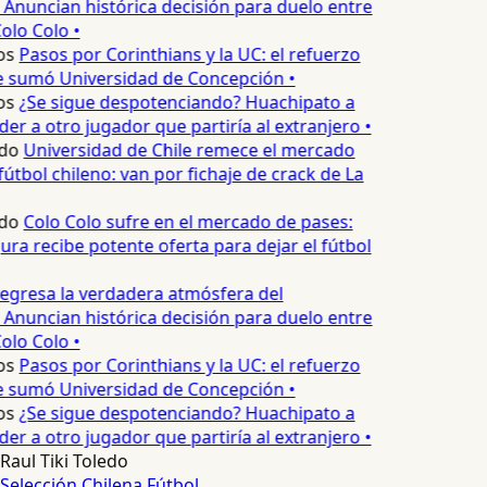
 Anuncian histórica decisión para duelo entre
olo Colo •
os
Pasos por Corinthians y la UC: el refuerzo
e sumó Universidad de Concepción •
os
¿Se sigue despotenciando? Huachipato a
er a otro jugador que partiría al extranjero •
do
Universidad de Chile remece el mercado
útbol chileno: van por fichaje de crack de La
do
Colo Colo sufre en el mercado de pases:
ura recibe potente oferta para dejar el fútbol
egresa la verdadera atmósfera del
 Anuncian histórica decisión para duelo entre
olo Colo •
os
Pasos por Corinthians y la UC: el refuerzo
e sumó Universidad de Concepción •
os
¿Se sigue despotenciando? Huachipato a
er a otro jugador que partiría al extranjero •
Raul Tiki Toledo
Selección Chilena
Fútbol