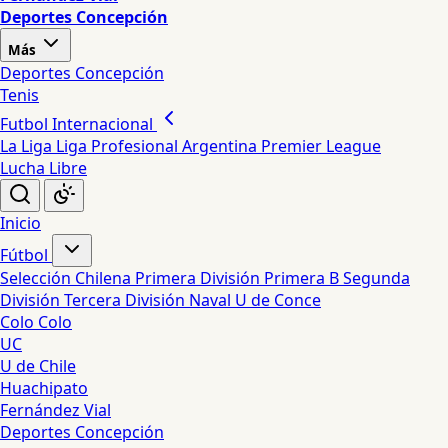
Deportes Concepción
Más
Deportes Concepción
Tenis
Futbol Internacional
La Liga
Liga Profesional Argentina
Premier League
Lucha Libre
Inicio
Fútbol
Selección Chilena
Primera División
Primera B
Segunda
División
Tercera División
Naval
U de Conce
Colo Colo
UC
U de Chile
Huachipato
Fernández Vial
Deportes Concepción