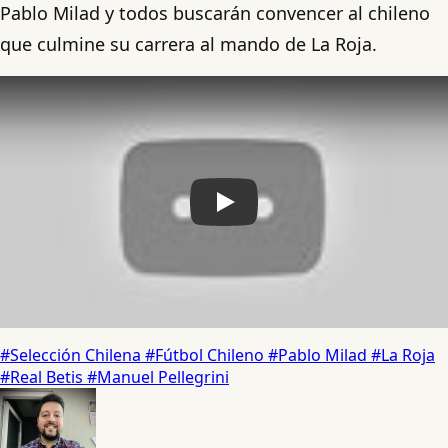
Pablo Milad y todos buscarán convencer al chileno
que culmine su carrera al mando de La Roja.
Play
#Selección Chilena
#Fútbol Chileno
#Pablo Milad
#La Roja
#Real Betis
#Manuel Pellegrini