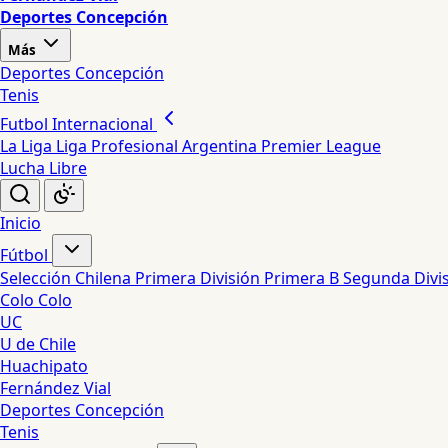
Deportes Concepción
Más
Deportes Concepción
Tenis
Futbol Internacional
La Liga
Liga Profesional Argentina
Premier League
Lucha Libre
Inicio
Fútbol
Selección Chilena
Primera División
Primera B
Segunda Divi
Colo Colo
UC
U de Chile
Huachipato
Fernández Vial
Deportes Concepción
Tenis