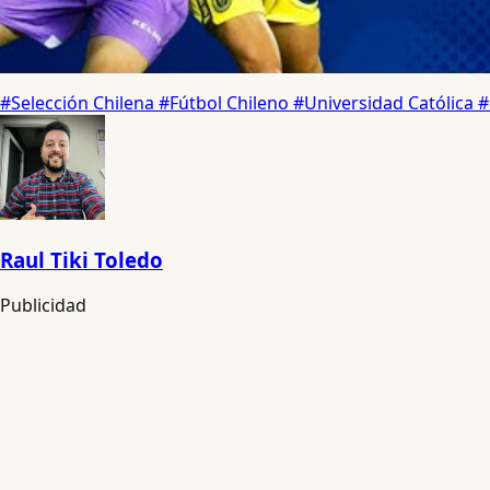
#Selección Chilena
#Fútbol Chileno
#Universidad Católica
#
Raul Tiki Toledo
Publicidad