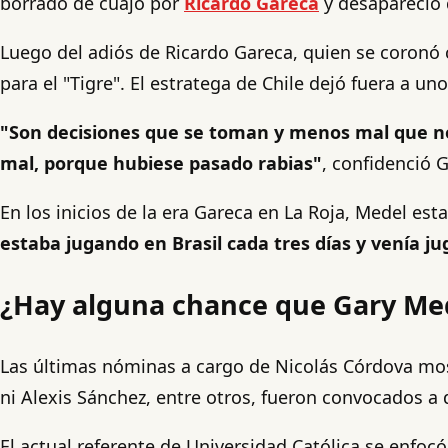
borrado de cuajo por
Ricardo Gareca
y desapareció 
Luego del adiós de Ricardo Gareca, quien se coronó 
para el "Tigre". El estratega de Chile dejó fuera a u
"Son decisiones que se toman y menos mal que n
mal, porque hubiese pasado rabias"
, confidenció 
En los inicios de la era Gareca en La Roja, Medel e
estaba jugando en Brasil cada tres días y venía j
¿Hay alguna chance que Gary Med
Las últimas nóminas a cargo de Nicolás Córdova mostr
ni Alexis Sánchez, entre otros, fueron convocados a
El actual referente de Universidad Católica se enfoc