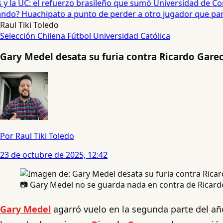
 la UC: el refuerzo brasileño que sumó Universidad de Conc
o? Huachipato a punto de perder a otro jugador que partiría
Raul Tiki Toledo
Selección Chilena
Fútbol
Universidad Católica
Gary Medel desata su furia contra Ricardo Garec
Por Raul Tiki Toledo
23 de octubre de 2025, 12:42
📷 Gary Medel no se guarda nada en contra de Ricard
Gary Medel
agarró vuelo en la segunda parte del año 