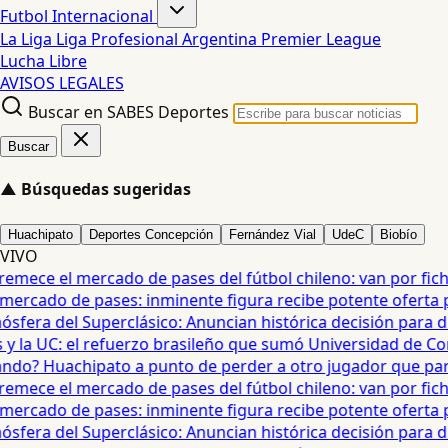
Futbol Internacional
La Liga
Liga Profesional Argentina
Premier League
Lucha Libre
AVISOS LEGALES
Buscar en SABES Deportes
Buscar
▲
Búsquedas sugeridas
Huachipato
Deportes Concepción
Fernández Vial
UdeC
Biobío
VIVO
mece el mercado de pases del fútbol chileno: van por fichaje
ercado de pases: inminente figura recibe potente oferta para
era del Superclásico: Anuncian histórica decisión para duel
 la UC: el refuerzo brasileño que sumó Universidad de Conc
o? Huachipato a punto de perder a otro jugador que partiría
mece el mercado de pases del fútbol chileno: van por fichaje
ercado de pases: inminente figura recibe potente oferta para
era del Superclásico: Anuncian histórica decisión para duel