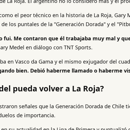
de La Roja. El argentino no lo consideró más y el p
como el peor técnico en la historia de La Roja, Gary
no de los puntales de la "Generación Dorada" y el "Pit
o fui. Me contaron que él trabajaba muy mal y q
Gary Medel en diálogo con TNT Sports.
staba en Vasco da Gama y el mismo exjugador del cua
ugando bien. Debió haberme llamado o haberme vist
el pueda volver a La Roja?
aron señales que la Generación Dorada de Chile tiene
 duelos de importancia.
ó en su actualidad en la Liga de Primera y puntualizó