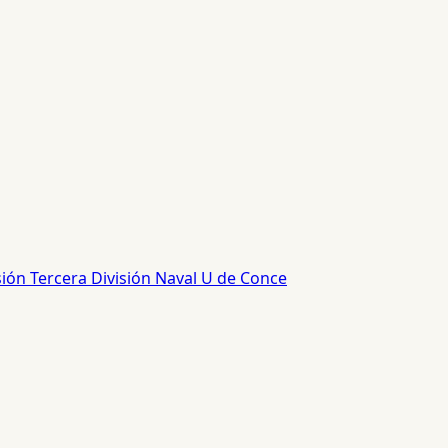
sión
Tercera División
Naval
U de Conce