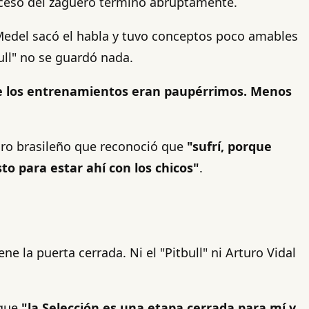
roceso del zaguero terminó abruptamente.
 Medel sacó el habla y tuvo conceptos poco amables
bull" no se guardó nada.
ue los entrenamientos eran paupérrimos. Menos
dro brasileño que reconoció que
"sufrí, porque
o para estar ahí con los chicos"
.
 la puerta cerrada. Ni el "Pitbull" ni Arturo Vidal
 que
"la Selección es una etapa cerrada para mí y