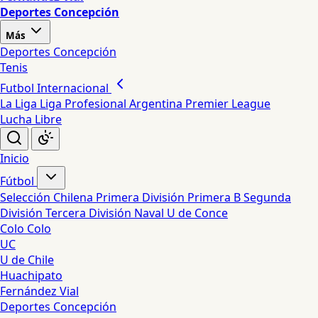
Deportes Concepción
Más
Deportes Concepción
Tenis
Futbol Internacional
La Liga
Liga Profesional Argentina
Premier League
Lucha Libre
Inicio
Fútbol
Selección Chilena
Primera División
Primera B
Segunda
División
Tercera División
Naval
U de Conce
Colo Colo
UC
U de Chile
Huachipato
Fernández Vial
Deportes Concepción