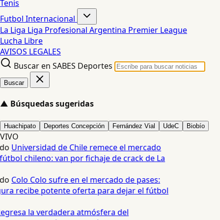
Tenis
Futbol Internacional
La Liga
Liga Profesional Argentina
Premier League
Lucha Libre
AVISOS LEGALES
Buscar en SABES Deportes
Buscar
▲
Búsquedas sugeridas
Huachipato
Deportes Concepción
Fernández Vial
UdeC
Biobío
VIVO
edo
Universidad de Chile remece el mercado
fútbol chileno: van por fichaje de crack de La
edo
Colo Colo sufre en el mercado de pases:
ura recibe potente oferta para dejar el fútbol
egresa la verdadera atmósfera del