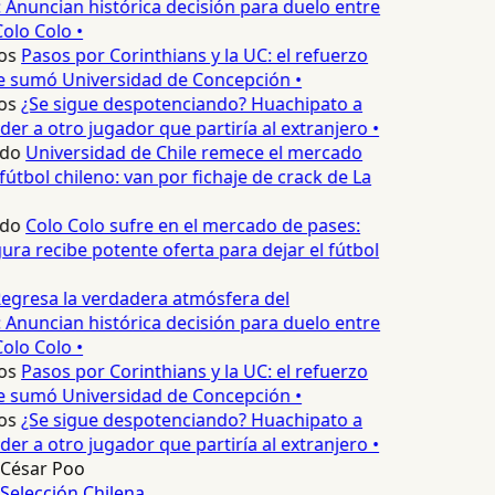
 Anuncian histórica decisión para duelo entre
olo Colo •
os
Pasos por Corinthians y la UC: el refuerzo
e sumó Universidad de Concepción •
os
¿Se sigue despotenciando? Huachipato a
er a otro jugador que partiría al extranjero •
edo
Universidad de Chile remece el mercado
fútbol chileno: van por fichaje de crack de La
edo
Colo Colo sufre en el mercado de pases:
ura recibe potente oferta para dejar el fútbol
egresa la verdadera atmósfera del
 Anuncian histórica decisión para duelo entre
olo Colo •
os
Pasos por Corinthians y la UC: el refuerzo
e sumó Universidad de Concepción •
os
¿Se sigue despotenciando? Huachipato a
er a otro jugador que partiría al extranjero •
César Poo
Selección Chilena