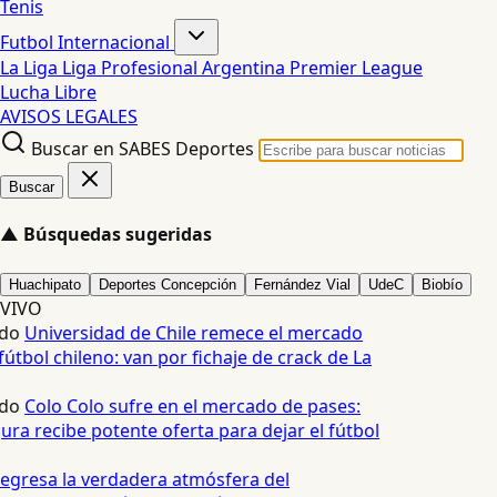
Tenis
Futbol Internacional
La Liga
Liga Profesional Argentina
Premier League
Lucha Libre
AVISOS LEGALES
Buscar en SABES Deportes
Buscar
▲
Búsquedas sugeridas
Huachipato
Deportes Concepción
Fernández Vial
UdeC
Biobío
VIVO
do
Universidad de Chile remece el mercado
útbol chileno: van por fichaje de crack de La
do
Colo Colo sufre en el mercado de pases:
ura recibe potente oferta para dejar el fútbol
egresa la verdadera atmósfera del