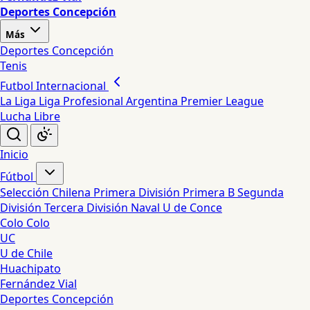
Deportes Concepción
Más
Deportes Concepción
Tenis
Futbol Internacional
La Liga
Liga Profesional Argentina
Premier League
Lucha Libre
Inicio
Fútbol
Selección Chilena
Primera División
Primera B
Segunda
División
Tercera División
Naval
U de Conce
Colo Colo
UC
U de Chile
Huachipato
Fernández Vial
Deportes Concepción