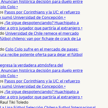
 Anuncian histórica decisión para duelo entre
olo Colo •
os
Pasos por Corinthians y la UC: el refuerzo
e sumó Universidad de Concepción •
os
¿Se sigue despotenciando? Huachipato a
er a otro jugador que partiría al extranjero •
do
Universidad de Chile remece el mercado
útbol chileno: van por fichaje de crack de La
do
Colo Colo sufre en el mercado de pases:
ura recibe potente oferta para dejar el fútbol
egresa la verdadera atmósfera del
 Anuncian histórica decisión para duelo entre
olo Colo •
os
Pasos por Corinthians y la UC: el refuerzo
e sumó Universidad de Concepción •
os
¿Se sigue despotenciando? Huachipato a
er a otro jugador que partiría al extranjero •
Raul Tiki Toledo
La Liga
Fútbol
Selección Chilena
Futbol Internacional