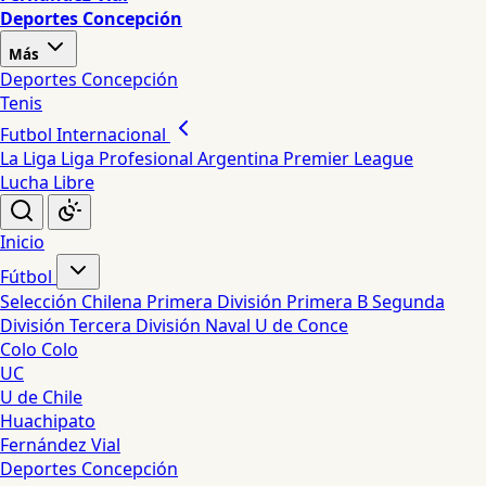
Deportes Concepción
Más
Deportes Concepción
Tenis
Futbol Internacional
La Liga
Liga Profesional Argentina
Premier League
Lucha Libre
Inicio
Fútbol
Selección Chilena
Primera División
Primera B
Segunda
División
Tercera División
Naval
U de Conce
Colo Colo
UC
U de Chile
Huachipato
Fernández Vial
Deportes Concepción