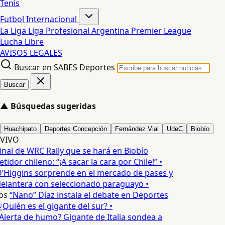
Tenis
Futbol Internacional
La Liga
Liga Profesional Argentina
Premier League
Lucha Libre
AVISOS LEGALES
Buscar en SABES Deportes
Buscar
▲
Búsquedas sugeridas
Huachipato
Deportes Concepción
Fernández Vial
UdeC
Biobío
VIVO
inal de WRC Rally que se hará en Biobío
dor chileno: “¡A sacar la cara por Chile!” •
’Higgins sorprende en el mercado de pases y
elantera con seleccionado paraguayo •
os
“Nano” Díaz instala el debate en Deportes
Quién es el gigante del sur? •
Alerta de humo? Gigante de Italia sondea a