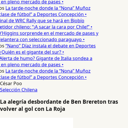
 en pleno mercado de pases •
os
La tarde-noche donde la “Nona” Muñoz
lase de fútbol” a Deportes Concepción •
inal de WRC Rally que se hará en Biobío
dor chileno: “¡A sacar la cara por Chile!” •
’Higgins sorprende en el mercado de pases y
elantera con seleccionado paraguayo •
os
“Nano” Díaz instala el debate en Deportes
Quién es el gigante del sur? •
Alerta de humo? Gigante de Italia sondea a
 en pleno mercado de pases •
os
La tarde-noche donde la “Nona” Muñoz
lase de fútbol” a Deportes Concepción •
César Poo
Selección Chilena
La alegría desbordante de Ben Brereton tras
volver al gol con La Roja