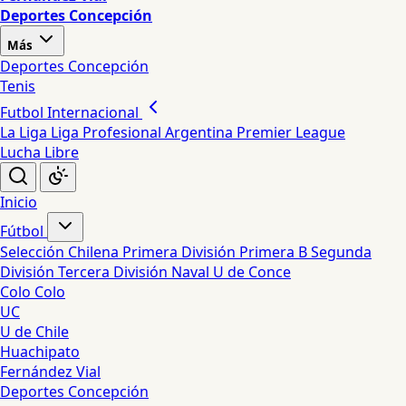
Deportes Concepción
Más
Deportes Concepción
Tenis
Futbol Internacional
La Liga
Liga Profesional Argentina
Premier League
Lucha Libre
Inicio
Fútbol
Selección Chilena
Primera División
Primera B
Segunda
División
Tercera División
Naval
U de Conce
Colo Colo
UC
U de Chile
Huachipato
Fernández Vial
Deportes Concepción