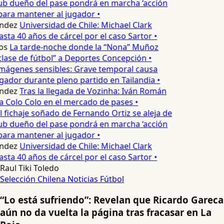
lub dueño del pase pondrá en marcha ‘acción
para mantener al jugador •
ndez
Universidad de Chile: Michael Clark
asta 40 años de cárcel por el caso Sartor •
os
La tarde-noche donde la “Nona” Muñoz
lase de fútbol” a Deportes Concepción •
mágenes sensibles: Grave temporal causa
ador durante pleno partido en Tailandia •
ndez
Tras la llegada de Vozinha: Iván Román
a Colo Colo en el mercado de pases •
l fichaje soñado de Fernando Ortiz se aleja de
lub dueño del pase pondrá en marcha ‘acción
para mantener al jugador •
ndez
Universidad de Chile: Michael Clark
asta 40 años de cárcel por el caso Sartor •
Raul Tiki Toledo
Selección Chilena
Noticias
Fútbol
“Lo está sufriendo”: Revelan que Ricardo Gareca
aún no da vuelta la página tras fracasar en La