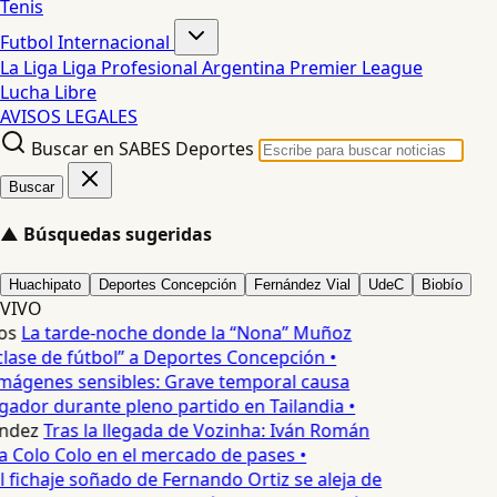
Tenis
Futbol Internacional
La Liga
Liga Profesional Argentina
Premier League
Lucha Libre
AVISOS LEGALES
Buscar en SABES Deportes
Buscar
▲
Búsquedas sugeridas
Huachipato
Deportes Concepción
Fernández Vial
UdeC
Biobío
VIVO
os
La tarde-noche donde la “Nona” Muñoz
lase de fútbol” a Deportes Concepción •
mágenes sensibles: Grave temporal causa
ador durante pleno partido en Tailandia •
ndez
Tras la llegada de Vozinha: Iván Román
a Colo Colo en el mercado de pases •
l fichaje soñado de Fernando Ortiz se aleja de