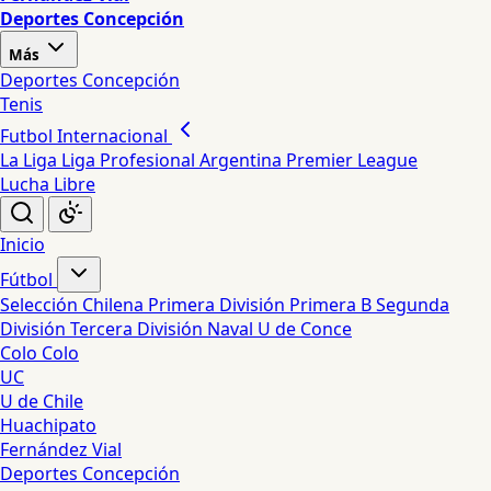
Deportes Concepción
Más
Deportes Concepción
Tenis
Futbol Internacional
La Liga
Liga Profesional Argentina
Premier League
Lucha Libre
Inicio
Fútbol
Selección Chilena
Primera División
Primera B
Segunda
División
Tercera División
Naval
U de Conce
Colo Colo
UC
U de Chile
Huachipato
Fernández Vial
Deportes Concepción