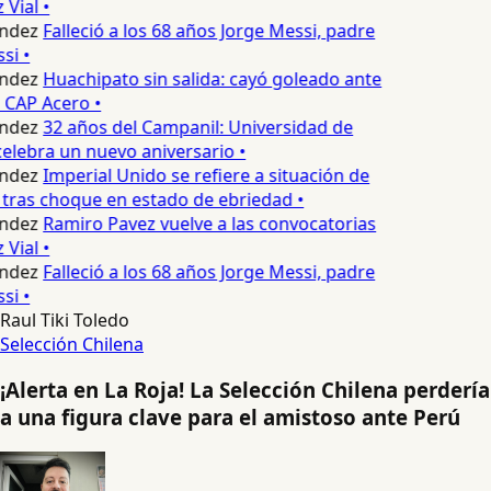
Vial •
ndez
Falleció a los 68 años Jorge Messi, padre
si •
ndez
Huachipato sin salida: cayó goleado ante
 CAP Acero •
ndez
32 años del Campanil: Universidad de
lebra un nuevo aniversario •
ndez
Imperial Unido se refiere a situación de
tras choque en estado de ebriedad •
ndez
Ramiro Pavez vuelve a las convocatorias
Vial •
ndez
Falleció a los 68 años Jorge Messi, padre
si •
Raul Tiki Toledo
Selección Chilena
¡Alerta en La Roja! La Selección Chilena perdería
a una figura clave para el amistoso ante Perú