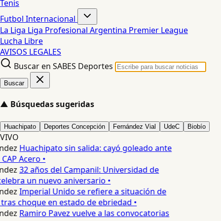
Tenis
Futbol Internacional
La Liga
Liga Profesional Argentina
Premier League
Lucha Libre
AVISOS LEGALES
Buscar en SABES Deportes
Buscar
▲
Búsquedas sugeridas
Huachipato
Deportes Concepción
Fernández Vial
UdeC
Biobío
VIVO
ndez
Huachipato sin salida: cayó goleado ante
 CAP Acero •
ndez
32 años del Campanil: Universidad de
lebra un nuevo aniversario •
ndez
Imperial Unido se refiere a situación de
tras choque en estado de ebriedad •
ndez
Ramiro Pavez vuelve a las convocatorias