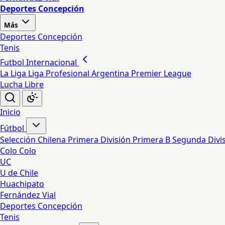
Deportes Concepción
Más
Deportes Concepción
Tenis
Futbol Internacional
La Liga
Liga Profesional Argentina
Premier League
Lucha Libre
Inicio
Fútbol
Selección Chilena
Primera División
Primera B
Segunda Divi
Colo Colo
UC
U de Chile
Huachipato
Fernández Vial
Deportes Concepción
Tenis