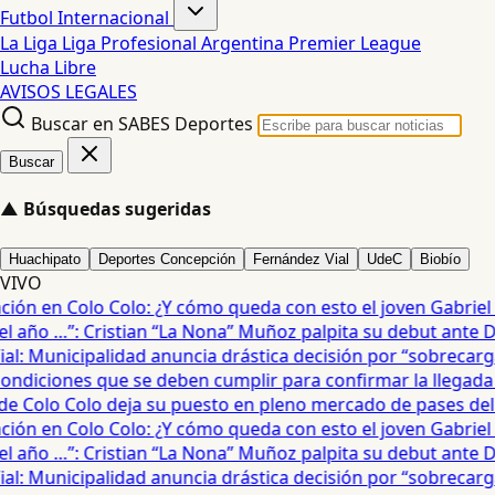
Futbol Internacional
La Liga
Liga Profesional Argentina
Premier League
Lucha Libre
AVISOS LEGALES
Buscar en SABES Deportes
Buscar
▲
Búsquedas sugeridas
Huachipato
Deportes Concepción
Fernández Vial
UdeC
Biobío
VIVO
ón en Colo Colo: ¿Y cómo queda con esto el joven Gabriel Mau
año …”: Cristian “La Nona” Muñoz palpita su debut ante De
: Municipalidad anuncia drástica decisión por “sobrecarga”
diciones que se deben cumplir para confirmar la llegada de
e Colo Colo deja su puesto en pleno mercado de pases del fú
ón en Colo Colo: ¿Y cómo queda con esto el joven Gabriel Mau
año …”: Cristian “La Nona” Muñoz palpita su debut ante De
: Municipalidad anuncia drástica decisión por “sobrecarga”