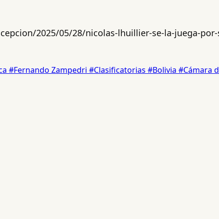
pcion/2025/05/28/nicolas-lhuillier-se-la-juega-por-s
eca
#Fernando Zampedri
#Clasificatorias
#Bolivia
#Cámara d