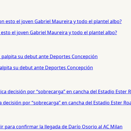
sto el joven Gabriel Maureira y todo el plantel albo?
palpita su debut ante Deportes Concepción
a decisión por “sobrecarga” en cancha del Estadio Ester Ro