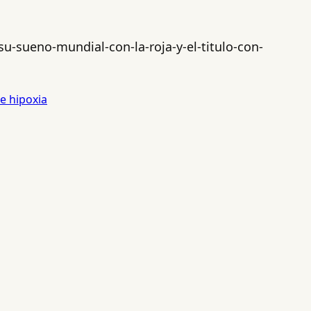
u-sueno-mundial-con-la-roja-y-el-titulo-con-
e hipoxia