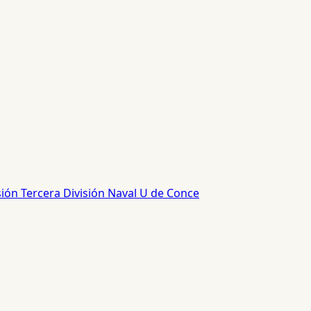
sión
Tercera División
Naval
U de Conce