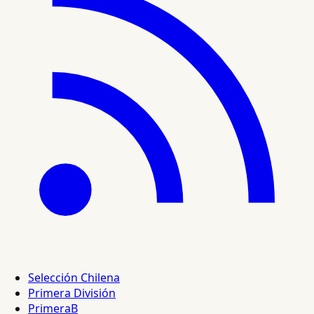
Selección Chilena
Primera División
PrimeraB