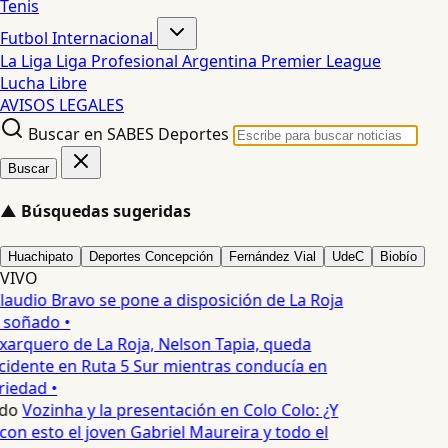
Tenis
Futbol Internacional
La Liga
Liga Profesional Argentina
Premier League
Lucha Libre
AVISOS LEGALES
Buscar en SABES Deportes
Buscar
▲
Búsquedas sugeridas
Huachipato
Deportes Concepción
Fernández Vial
UdeC
Biobío
VIVO
laudio Bravo se pone a disposición de La Roja
 soñado •
xarquero de La Roja, Nelson Tapia, queda
cidente en Ruta 5 Sur mientras conducía en
iedad •
do
Vozinha y la presentación en Colo Colo: ¿Y
n esto el joven Gabriel Maureira y todo el