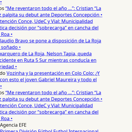
•
os
“Me reventaron todo el año …”: Cristian “La
palpita su debut ante Deportes Concepción •
tención Conce, UdeC y Vial: Municipalidad
ica decisión por “sobrecarga” en cancha del
 Roa •
laudio Bravo se pone a disposición de La Roja
 soñado •
xarquero de La Roja, Nelson Tapia, queda
cidente en Ruta 5 Sur mientras conducía en
iedad •
do
Vozinha y la presentación en Colo Colo: ¿Y
n esto el joven Gabriel Maureira y todo el
•
os
“Me reventaron todo el año …”: Cristian “La
palpita su debut ante Deportes Concepción •
tención Conce, UdeC y Vial: Municipalidad
ica decisión por “sobrecarga” en cancha del
 Roa •
Agencia EFE
Primera División
Fútbol
Futbol Internacional