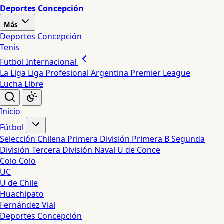
Deportes Concepción
Más
Deportes Concepción
Tenis
Futbol Internacional
La Liga
Liga Profesional Argentina
Premier League
Lucha Libre
Inicio
Fútbol
Selección Chilena
Primera División
Primera B
Segunda
División
Tercera División
Naval
U de Conce
Colo Colo
UC
U de Chile
Huachipato
Fernández Vial
Deportes Concepción