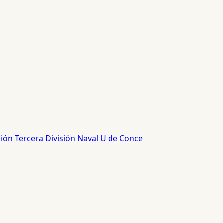
sión
Tercera División
Naval
U de Conce