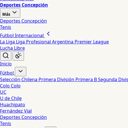
Deportes Concepción
Más
Deportes Concepción
Tenis
Futbol Internacional
La Liga
Liga Profesional Argentina
Premier League
Lucha Libre
Inicio
Fútbol
Selección Chilena
Primera División
Primera B
Segunda Divi
Colo Colo
UC
U de Chile
Huachipato
Fernández Vial
Deportes Concepción
Tenis