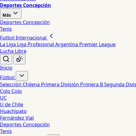
Deportes Concepción
Más
Deportes Concepción
Tenis
Futbol Internacional
La Liga
Liga Profesional Argentina
Premier League
Lucha Libre
Inicio
Fútbol
Selección Chilena
Primera División
Primera B
Segunda Divi
Colo Colo
UC
U de Chile
Huachipato
Fernández Vial
Deportes Concepción
Tenis