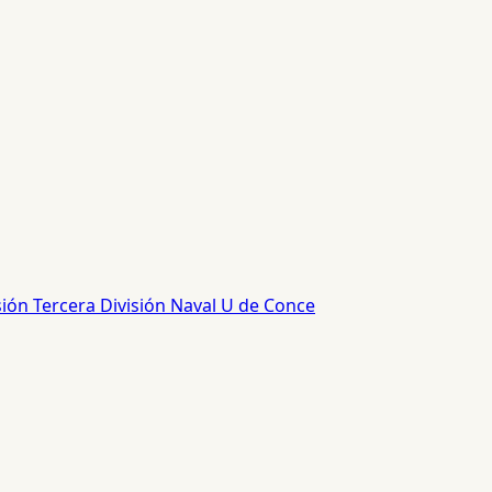
sión
Tercera División
Naval
U de Conce