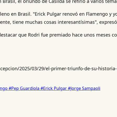
rasil, el oriundo de Casilda se refirió a varios tema
ileno en Brasil. "Erick Pulgar renovó en Flamengo y yo
mente, tiene muchas cosas interesantísimas", expres
destacar que Rodri fue premiado hace unos meses con
cepcion/2025/03/29/el-primer-triunfo-de-su-historia
engo
#Pep Guardiola
#Erick Pulgar
#Jorge Sampaoli