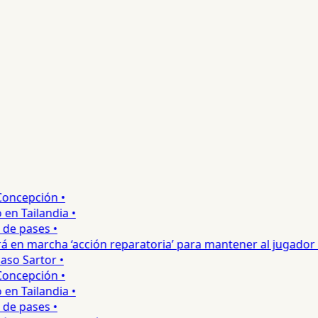
ncepción •
 Tailandia •
e pases •
en marcha ‘acción reparatoria’ para mantener al jugador •
o Sartor •
ncepción •
 Tailandia •
e pases •