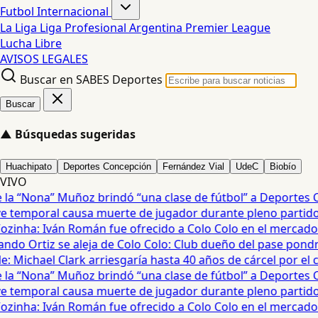
Futbol Internacional
La Liga
Liga Profesional Argentina
Premier League
Lucha Libre
AVISOS LEGALES
Buscar en SABES Deportes
Buscar
▲
Búsquedas sugeridas
Huachipato
Deportes Concepción
Fernández Vial
UdeC
Biobío
VIVO
 “Nona” Muñoz brindó “una clase de fútbol” a Deportes Co
temporal causa muerte de jugador durante pleno partido en
zinha: Iván Román fue ofrecido a Colo Colo en el mercado d
do Ortiz se aleja de Colo Colo: Club dueño del pase pondrá 
Michael Clark arriesgaría hasta 40 años de cárcel por el cas
 “Nona” Muñoz brindó “una clase de fútbol” a Deportes Co
temporal causa muerte de jugador durante pleno partido en
zinha: Iván Román fue ofrecido a Colo Colo en el mercado d