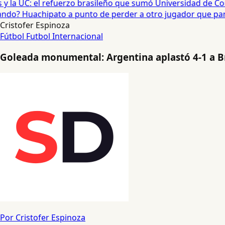
 la UC: el refuerzo brasileño que sumó Universidad de Con
o? Huachipato a punto de perder a otro jugador que partirí
Cristofer Espinoza
Fútbol
Futbol Internacional
Goleada monumental: Argentina aplastó 4-1 a Br
Por Cristofer Espinoza