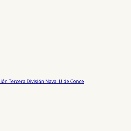
sión
Tercera División
Naval
U de Conce