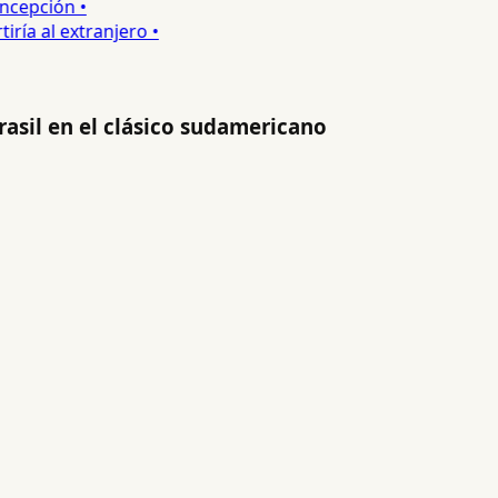
cepción •
a al extranjero •
asil en el clásico sudamericano