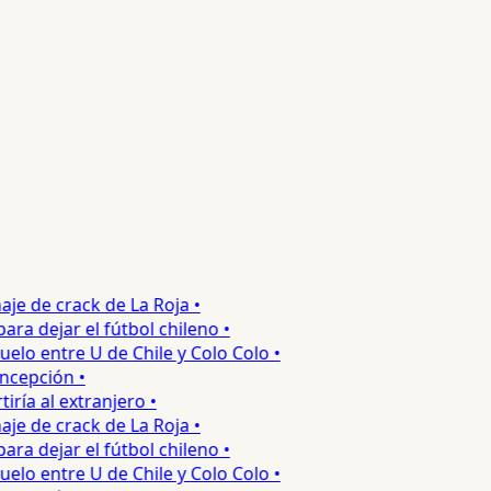
e de crack de La Roja •
 dejar el fútbol chileno •
o entre U de Chile y Colo Colo •
cepción •
a al extranjero •
e de crack de La Roja •
 dejar el fútbol chileno •
o entre U de Chile y Colo Colo •