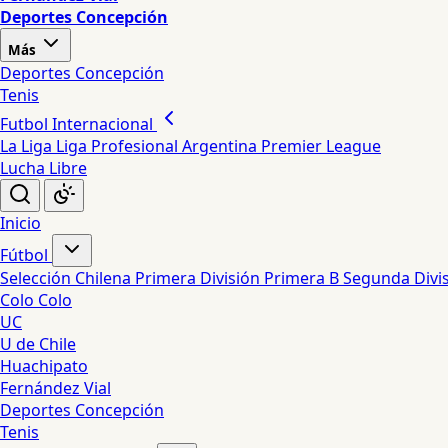
Deportes Concepción
Más
Deportes Concepción
Tenis
Futbol Internacional
La Liga
Liga Profesional Argentina
Premier League
Lucha Libre
Inicio
Fútbol
Selección Chilena
Primera División
Primera B
Segunda Divi
Colo Colo
UC
U de Chile
Huachipato
Fernández Vial
Deportes Concepción
Tenis