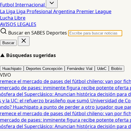
Futbol Internacional
La Liga
Liga Profesional Argentina
Premier League
Lucha Libre
AVISOS LEGALES
Buscar en SABES Deportes
Buscar
▲
Búsquedas sugeridas
Huachipato
Deportes Concepción
Fernández Vial
UdeC
Biobío
VIVO
mece el mercado de pases del fútbol chileno: van por fichaj
ercado de pases: inminente figura recibe potente oferta para
era del Superclásico: Anuncian histórica decisión para duel
 la UC: el refuerzo brasileño que sumó Universidad de Con
o? Huachipato a punto de perder a otro jugador que partirí
mece el mercado de pases del fútbol chileno: van por fichaj
ercado de pases: inminente figura recibe potente oferta para
era del Superclásico: Anuncian histórica decisión para duel