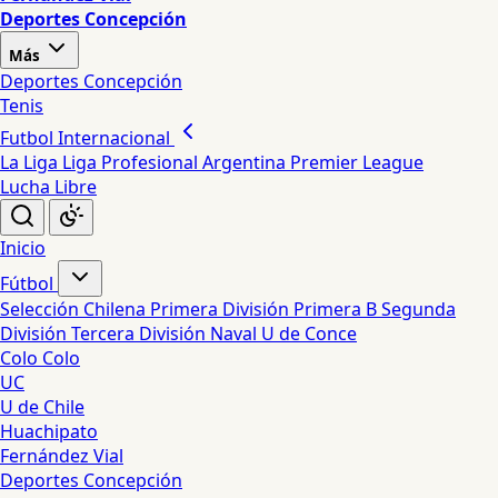
Deportes Concepción
Más
Deportes Concepción
Tenis
Futbol Internacional
La Liga
Liga Profesional Argentina
Premier League
Lucha Libre
Inicio
Fútbol
Selección Chilena
Primera División
Primera B
Segunda
División
Tercera División
Naval
U de Conce
Colo Colo
UC
U de Chile
Huachipato
Fernández Vial
Deportes Concepción