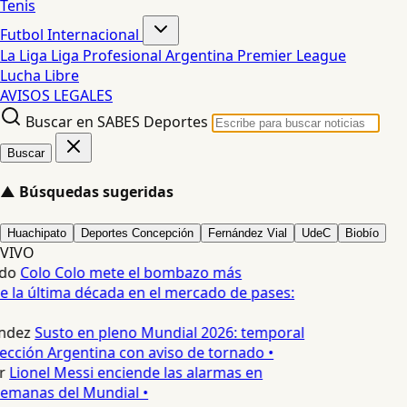
Tenis
Futbol Internacional
La Liga
Liga Profesional Argentina
Premier League
Lucha Libre
AVISOS LEGALES
Buscar en SABES Deportes
Buscar
▲
Búsquedas sugeridas
Huachipato
Deportes Concepción
Fernández Vial
UdeC
Biobío
VIVO
do
Colo Colo mete el bombazo más
 la última década en el mercado de pases:
ndez
Susto en pleno Mundial 2026: temporal
lección Argentina con aviso de tornado •
r
Lionel Messi enciende las alarmas en
emanas del Mundial •