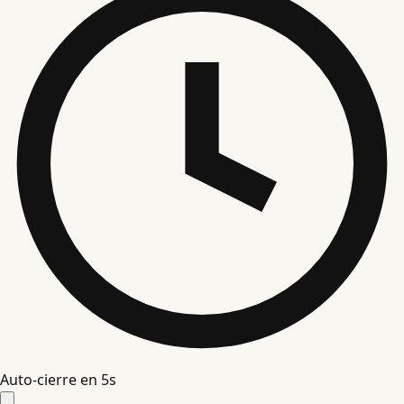
Auto-cierre en
4
s