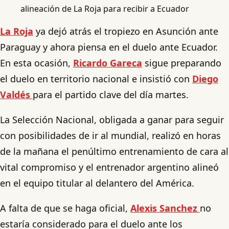
alineación de La Roja para recibir a Ecuador
La Roja
ya dejó atrás el tropiezo en Asunción ante
Paraguay y ahora piensa en el duelo ante Ecuador.
En esta ocasión,
Ricardo Gareca
sigue preparando
el duelo en territorio nacional e insistió con
Diego
Valdés
para el partido clave del día martes.
La Selección Nacional, obligada a ganar para seguir
con posibilidades de ir al mundial, realizó en horas
de la mañana el penúltimo entrenamiento de cara al
vital compromiso y el entrenador argentino alineó
en el equipo titular al delantero del América.
A falta de que se haga oficial,
Alexis Sanchez
no
estaría considerado para el duelo ante los