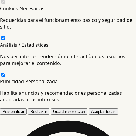
Cookies Necesarias
Requeridas para el funcionamiento básico y seguridad del
sitio.
Análisis / Estadísticas
Nos permiten entender cómo interactúan los usuarios
para mejorar el contenido.
Publicidad Personalizada
Habilita anuncios y recomendaciones personalizadas
adaptadas a tus intereses.
Personalizar
Rechazar
Guardar selección
Aceptar todas