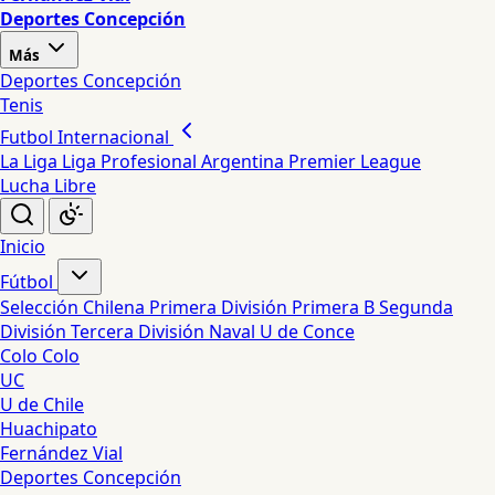
Deportes Concepción
Más
Deportes Concepción
Tenis
Futbol Internacional
La Liga
Liga Profesional Argentina
Premier League
Lucha Libre
Inicio
Fútbol
Selección Chilena
Primera División
Primera B
Segunda
División
Tercera División
Naval
U de Conce
Colo Colo
UC
U de Chile
Huachipato
Fernández Vial
Deportes Concepción