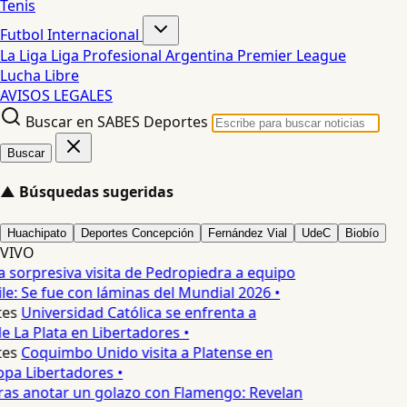
Tenis
Futbol Internacional
La Liga
Liga Profesional Argentina
Premier League
Lucha Libre
AVISOS LEGALES
Buscar en SABES Deportes
Buscar
▲
Búsquedas sugeridas
Huachipato
Deportes Concepción
Fernández Vial
UdeC
Biobío
VIVO
 sorpresiva visita de Pedropiedra a equipo
le: Se fue con láminas del Mundial 2026 •
es
Universidad Católica se enfrenta a
 La Plata en Libertadores •
es
Coquimbo Unido visita a Platense en
pa Libertadores •
as anotar un golazo con Flamengo: Revelan