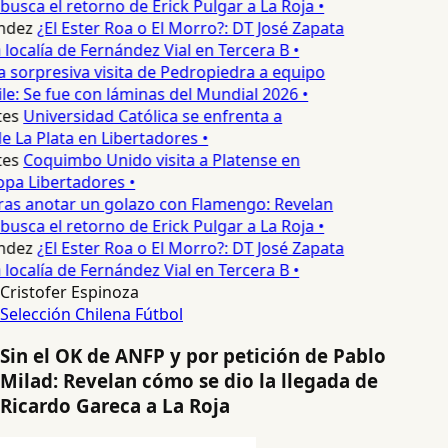
sca el retorno de Erick Pulgar a La Roja •
ndez
¿El Ester Roa o El Morro?: DT José Zapata
a localía de Fernández Vial en Tercera B •
 sorpresiva visita de Pedropiedra a equipo
le: Se fue con láminas del Mundial 2026 •
es
Universidad Católica se enfrenta a
 La Plata en Libertadores •
es
Coquimbo Unido visita a Platense en
pa Libertadores •
as anotar un golazo con Flamengo: Revelan
sca el retorno de Erick Pulgar a La Roja •
ndez
¿El Ester Roa o El Morro?: DT José Zapata
a localía de Fernández Vial en Tercera B •
Cristofer Espinoza
Selección Chilena
Fútbol
Sin el OK de ANFP y por petición de Pablo
Milad: Revelan cómo se dio la llegada de
Ricardo Gareca a La Roja