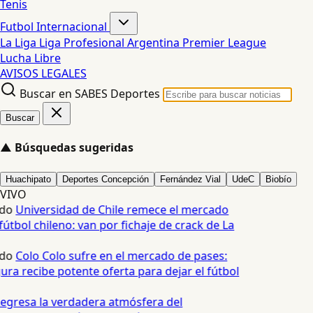
Tenis
Futbol Internacional
La Liga
Liga Profesional Argentina
Premier League
Lucha Libre
AVISOS LEGALES
Buscar en SABES Deportes
Buscar
▲
Búsquedas sugeridas
Huachipato
Deportes Concepción
Fernández Vial
UdeC
Biobío
VIVO
do
Universidad de Chile remece el mercado
útbol chileno: van por fichaje de crack de La
do
Colo Colo sufre en el mercado de pases:
ura recibe potente oferta para dejar el fútbol
egresa la verdadera atmósfera del