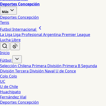
Deportes Concepción
Más
Deportes Concepción
Tenis
Futbol Internacional
La Liga
Liga Profesional Argentina
Premier League
Lucha Libre
Inicio
Fútbol
Selección Chilena
Primera División
Primera B
Segunda
División
Tercera División
Naval
U de Conce
Colo Colo
UC
U de Chile
Huachipato
Fernández Vial
Deportes Concepción