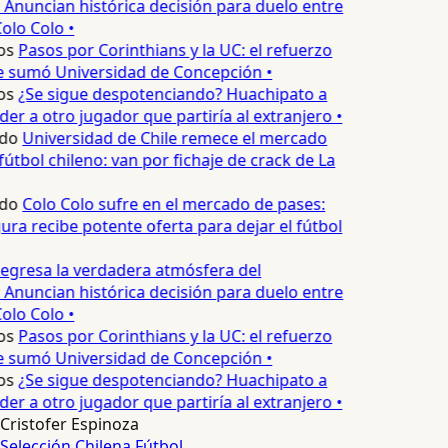
 Anuncian histórica decisión para duelo entre
olo Colo •
os
Pasos por Corinthians y la UC: el refuerzo
e sumó Universidad de Concepción •
os
¿Se sigue despotenciando? Huachipato a
er a otro jugador que partiría al extranjero •
do
Universidad de Chile remece el mercado
útbol chileno: van por fichaje de crack de La
do
Colo Colo sufre en el mercado de pases:
ura recibe potente oferta para dejar el fútbol
egresa la verdadera atmósfera del
 Anuncian histórica decisión para duelo entre
olo Colo •
os
Pasos por Corinthians y la UC: el refuerzo
e sumó Universidad de Concepción •
os
¿Se sigue despotenciando? Huachipato a
er a otro jugador que partiría al extranjero •
Cristofer Espinoza
Selección Chilena
Fútbol