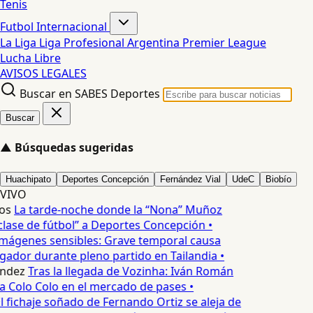
Tenis
Futbol Internacional
La Liga
Liga Profesional Argentina
Premier League
Lucha Libre
AVISOS LEGALES
Buscar en SABES Deportes
Buscar
▲
Búsquedas sugeridas
Huachipato
Deportes Concepción
Fernández Vial
UdeC
Biobío
VIVO
os
La tarde-noche donde la “Nona” Muñoz
lase de fútbol” a Deportes Concepción •
mágenes sensibles: Grave temporal causa
ador durante pleno partido en Tailandia •
ndez
Tras la llegada de Vozinha: Iván Román
a Colo Colo en el mercado de pases •
l fichaje soñado de Fernando Ortiz se aleja de