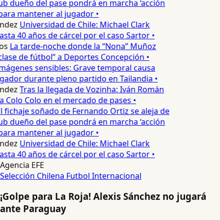
lub dueño del pase pondrá en marcha ‘acción
para mantener al jugador •
ndez
Universidad de Chile: Michael Clark
asta 40 años de cárcel por el caso Sartor •
os
La tarde-noche donde la “Nona” Muñoz
lase de fútbol” a Deportes Concepción •
mágenes sensibles: Grave temporal causa
ador durante pleno partido en Tailandia •
ndez
Tras la llegada de Vozinha: Iván Román
a Colo Colo en el mercado de pases •
l fichaje soñado de Fernando Ortiz se aleja de
lub dueño del pase pondrá en marcha ‘acción
para mantener al jugador •
ndez
Universidad de Chile: Michael Clark
asta 40 años de cárcel por el caso Sartor •
Agencia EFE
Selección Chilena
Futbol Internacional
¡Golpe para La Roja! Alexis Sánchez no jugará
ante Paraguay