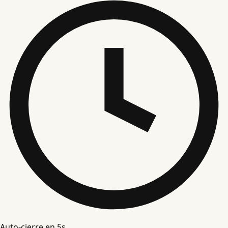
Auto-cierre en
5
s