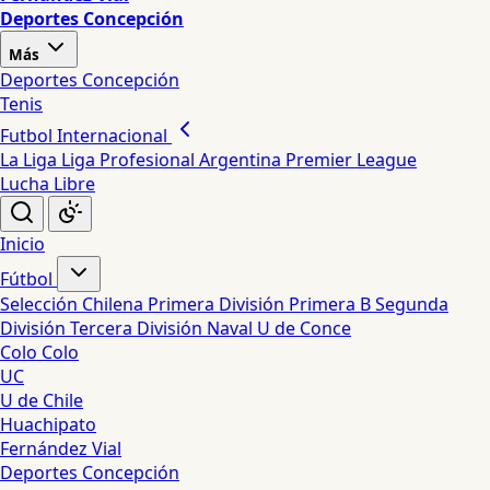
Deportes Concepción
Más
Deportes Concepción
Tenis
Futbol Internacional
La Liga
Liga Profesional Argentina
Premier League
Lucha Libre
Inicio
Fútbol
Selección Chilena
Primera División
Primera B
Segunda
División
Tercera División
Naval
U de Conce
Colo Colo
UC
U de Chile
Huachipato
Fernández Vial
Deportes Concepción