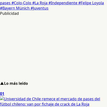
pases
#Colo-Colo
#La Roja
#Independiente
#Felipe Loyola
#Bayern Münich
#Juventus
Publicidad
▲
Lo más leído
01