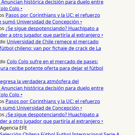
 Anuncian histórica decisión para duelo entre
olo Colo •
os
Pasos por Corinthians y la UC: el refuerzo
e sumó Universidad de Concepción •
os
¿Se sigue despotenciando? Huachipato a
er a otro jugador que partiría al extranjero •
do
Universidad de Chile remece el mercado
útbol chileno: van por fichaje de crack de La
do
Colo Colo sufre en el mercado de pases:
ura recibe potente oferta para dejar el fútbol
egresa la verdadera atmósfera del
 Anuncian histórica decisión para duelo entre
olo Colo •
os
Pasos por Corinthians y la UC: el refuerzo
e sumó Universidad de Concepción •
os
¿Se sigue despotenciando? Huachipato a
er a otro jugador que partiría al extranjero •
Agencia EFE
Selección Chilena
Fútbol
Futbol Internacional
Serie A