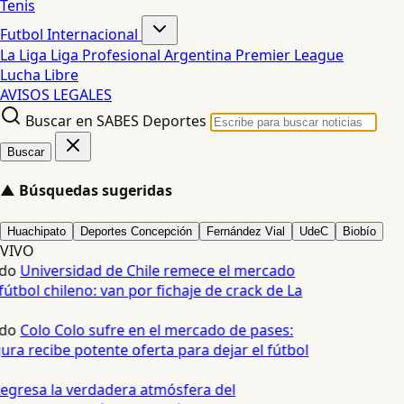
Tenis
Futbol Internacional
La Liga
Liga Profesional Argentina
Premier League
Lucha Libre
AVISOS LEGALES
Buscar en SABES Deportes
Buscar
▲
Búsquedas sugeridas
Huachipato
Deportes Concepción
Fernández Vial
UdeC
Biobío
VIVO
do
Universidad de Chile remece el mercado
útbol chileno: van por fichaje de crack de La
do
Colo Colo sufre en el mercado de pases:
ura recibe potente oferta para dejar el fútbol
egresa la verdadera atmósfera del