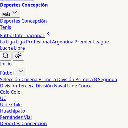
Deportes Concepción
Más
Deportes Concepción
Tenis
Futbol Internacional
La Liga
Liga Profesional Argentina
Premier League
Lucha Libre
Inicio
Fútbol
Selección Chilena
Primera División
Primera B
Segunda
División
Tercera División
Naval
U de Conce
Colo Colo
UC
U de Chile
Huachipato
Fernández Vial
Deportes Concepción