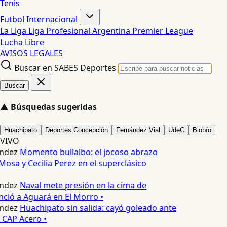
Tenis
Futbol Internacional
La Liga
Liga Profesional Argentina
Premier League
Lucha Libre
AVISOS LEGALES
Buscar en SABES Deportes
Buscar
▲
Búsquedas sugeridas
Huachipato
Deportes Concepción
Fernández Vial
UdeC
Biobío
VIVO
ndez
Momento bullalbo: el jocoso abrazo
Mosa y Cecilia Perez en el superclásico
ndez
Naval mete presión en la cima de
nció a Aguará en El Morro •
ndez
Huachipato sin salida: cayó goleado ante
 CAP Acero •