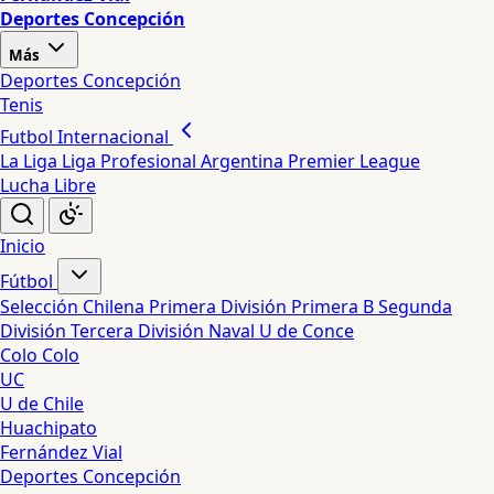
Deportes Concepción
Más
Deportes Concepción
Tenis
Futbol Internacional
La Liga
Liga Profesional Argentina
Premier League
Lucha Libre
Inicio
Fútbol
Selección Chilena
Primera División
Primera B
Segunda
División
Tercera División
Naval
U de Conce
Colo Colo
UC
U de Chile
Huachipato
Fernández Vial
Deportes Concepción