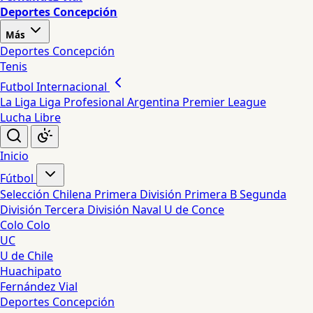
Deportes Concepción
Más
Deportes Concepción
Tenis
Futbol Internacional
La Liga
Liga Profesional Argentina
Premier League
Lucha Libre
Inicio
Fútbol
Selección Chilena
Primera División
Primera B
Segunda
División
Tercera División
Naval
U de Conce
Colo Colo
UC
U de Chile
Huachipato
Fernández Vial
Deportes Concepción