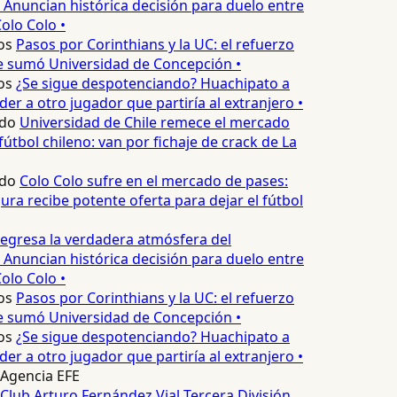
 Anuncian histórica decisión para duelo entre
olo Colo •
os
Pasos por Corinthians y la UC: el refuerzo
e sumó Universidad de Concepción •
os
¿Se sigue despotenciando? Huachipato a
er a otro jugador que partiría al extranjero •
do
Universidad de Chile remece el mercado
útbol chileno: van por fichaje de crack de La
do
Colo Colo sufre en el mercado de pases:
ura recibe potente oferta para dejar el fútbol
egresa la verdadera atmósfera del
 Anuncian histórica decisión para duelo entre
olo Colo •
os
Pasos por Corinthians y la UC: el refuerzo
e sumó Universidad de Concepción •
os
¿Se sigue despotenciando? Huachipato a
er a otro jugador que partiría al extranjero •
Agencia EFE
Club Arturo Fernández Vial
Tercera División