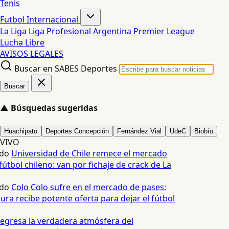
Tenis
Futbol Internacional
La Liga
Liga Profesional Argentina
Premier League
Lucha Libre
AVISOS LEGALES
Buscar en SABES Deportes
Buscar
▲
Búsquedas sugeridas
Huachipato
Deportes Concepción
Fernández Vial
UdeC
Biobío
VIVO
do
Universidad de Chile remece el mercado
útbol chileno: van por fichaje de crack de La
do
Colo Colo sufre en el mercado de pases:
ura recibe potente oferta para dejar el fútbol
egresa la verdadera atmósfera del