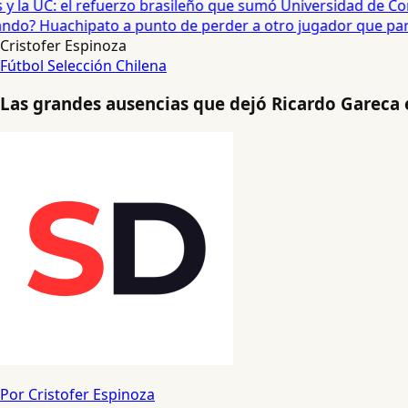
 la UC: el refuerzo brasileño que sumó Universidad de Conc
o? Huachipato a punto de perder a otro jugador que partirí
Cristofer Espinoza
Fútbol
Selección Chilena
Las grandes ausencias que dejó Ricardo Gareca e
Por Cristofer Espinoza