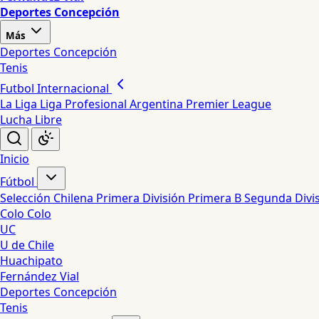
Deportes Concepción
Más
Deportes Concepción
Tenis
Futbol Internacional
La Liga
Liga Profesional Argentina
Premier League
Lucha Libre
Inicio
Fútbol
Selección Chilena
Primera División
Primera B
Segunda Divi
Colo Colo
UC
U de Chile
Huachipato
Fernández Vial
Deportes Concepción
Tenis