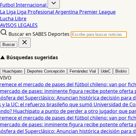
Futbol Internacional
La Liga
Liga Profesional Argentina
Premier League
Lucha Libre
AVISOS LEGALES
Buscar en SABES Deportes
Buscar
▲
Búsquedas sugeridas
Huachipato
Deportes Concepción
Fernández Vial
UdeC
Biobío
VIVO
mece el mercado de pases del fútbol chileno: van por fichaj
ercado de pases: inminente figura recibe potente oferta para
era del Superclásico: Anuncian histórica decisión para duel
 la UC: el refuerzo brasileño que sumó Universidad de Conc
o? Huachipato a punto de perder a otro jugador que partirí
mece el mercado de pases del fútbol chileno: van por fichaj
ercado de pases: inminente figura recibe potente oferta para
era del Superclásico: Anuncian histórica decisión para duel