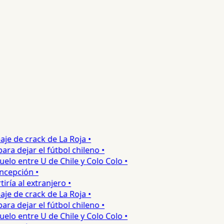
e de crack de La Roja •
 dejar el fútbol chileno •
o entre U de Chile y Colo Colo •
epción •
a al extranjero •
e de crack de La Roja •
 dejar el fútbol chileno •
o entre U de Chile y Colo Colo •