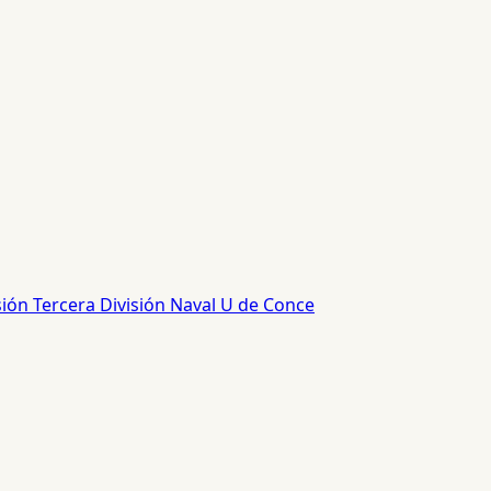
sión
Tercera División
Naval
U de Conce