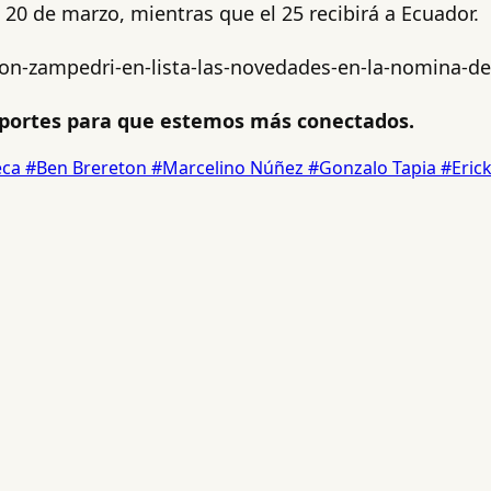
 20 de marzo, mientras que el 25 recibirá a Ecuador.
n-zampedri-en-lista-las-novedades-en-la-nomina-de-
ortes para que estemos más conectados.
eca
#Ben Brereton
#Marcelino Núñez
#Gonzalo Tapia
#Eric