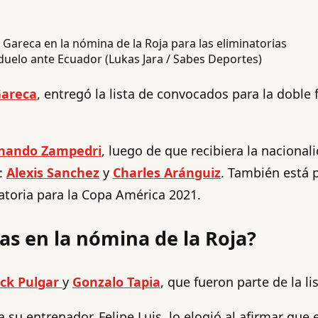
duelo ante Ecuador (Lukas Jara / Sabes Deportes)
Gareca
, entregó la lista de convocados para la doble
nando Zampedri
, luego de que recibiera la nacional
a:
Alexis Sanchez
y
Charles Aránguiz
. También está p
atoria para la Copa América 2021.
as en la nómina de la Roja?
ick Pulgar
y
Gonzalo Tapia
, que fueron parte de la l
u entrenador, Felipe Luis, lo elogió al afirmar que e