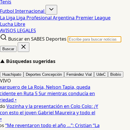
Tenis
Futbol Internacional
La Liga
Liga Profesional Argentina
Premier League
Lucha Libre
AVISOS LEGALES
Buscar en SABES Deportes
Buscar
▲
Búsquedas sugeridas
Huachipato
Deportes Concepción
Fernández Vial
UdeC
Biobío
VIVO
xarquero de La Roja, Nelson Tapia, queda
cidente en Ruta 5 Sur mientras conducía en
iedad •
do
Vozinha y la presentación en Colo Colo: ¿Y
n esto el joven Gabriel Maureira y todo el
•
os
“Me reventaron todo el año …”: Cristian “La