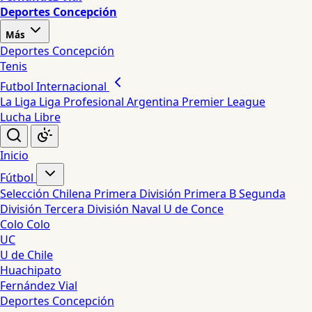
Deportes Concepción
Más
Deportes Concepción
Tenis
Futbol Internacional
La Liga
Liga Profesional Argentina
Premier League
Lucha Libre
Inicio
Fútbol
Selección Chilena
Primera División
Primera B
Segunda
División
Tercera División
Naval
U de Conce
Colo Colo
UC
U de Chile
Huachipato
Fernández Vial
Deportes Concepción