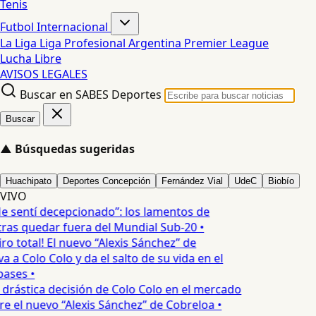
Tenis
Futbol Internacional
La Liga
Liga Profesional Argentina
Premier League
Lucha Libre
AVISOS LEGALES
Buscar en SABES Deportes
Buscar
▲
Búsquedas sugeridas
Huachipato
Deportes Concepción
Fernández Vial
UdeC
Biobío
VIVO
e sentí decepcionado”: los lamentos de
as quedar fuera del Mundial Sub-20 •
ro total! El nuevo “Alexis Sánchez” de
 a Colo Colo y da el salto de su vida en el
ases •
 drástica decisión de Colo Colo en el mercado
e el nuevo “Alexis Sánchez” de Cobreloa •