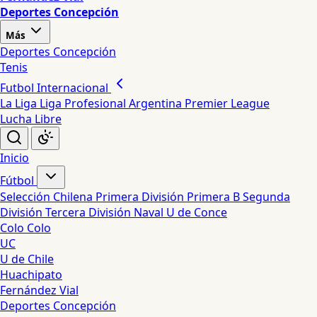
Deportes Concepción
Más
Deportes Concepción
Tenis
Futbol Internacional
La Liga
Liga Profesional Argentina
Premier League
Lucha Libre
Inicio
Fútbol
Selección Chilena
Primera División
Primera B
Segunda
División
Tercera División
Naval
U de Conce
Colo Colo
UC
U de Chile
Huachipato
Fernández Vial
Deportes Concepción