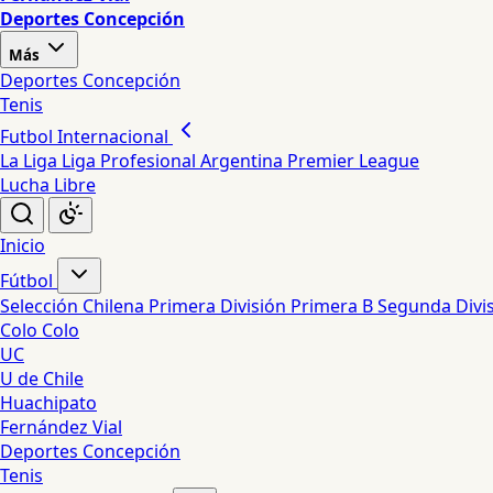
Deportes Concepción
Más
Deportes Concepción
Tenis
Futbol Internacional
La Liga
Liga Profesional Argentina
Premier League
Lucha Libre
Inicio
Fútbol
Selección Chilena
Primera División
Primera B
Segunda Divi
Colo Colo
UC
U de Chile
Huachipato
Fernández Vial
Deportes Concepción
Tenis