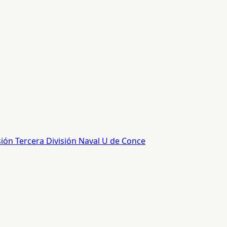
sión
Tercera División
Naval
U de Conce