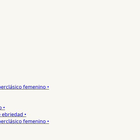
rclásico femenino •
briedad •
rclásico femenino •