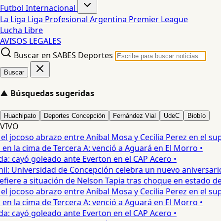
Futbol Internacional
La Liga
Liga Profesional Argentina
Premier League
Lucha Libre
AVISOS LEGALES
Buscar en SABES Deportes
Buscar
▲
Búsquedas sugeridas
Huachipato
Deportes Concepción
Fernández Vial
UdeC
Biobío
VIVO
jocoso abrazo entre Aníbal Mosa y Cecilia Perez en el supe
 la cima de Tercera A: venció a Aguará en El Morro •
: cayó goleado ante Everton en el CAP Acero •
: Universidad de Concepción celebra un nuevo aniversario •
iere a situación de Nelson Tapia tras choque en estado de e
jocoso abrazo entre Aníbal Mosa y Cecilia Perez en el supe
 la cima de Tercera A: venció a Aguará en El Morro •
: cayó goleado ante Everton en el CAP Acero •