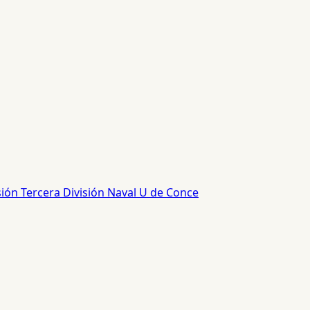
sión
Tercera División
Naval
U de Conce