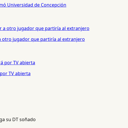
sumó Universidad de Concepción
otro jugador que partiría al extranjero
 por TV abierta