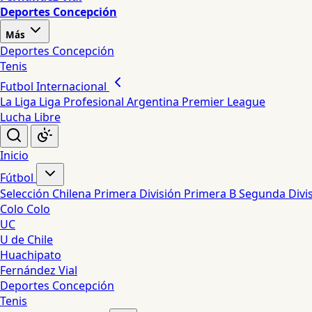
Deportes Concepción
Más
Deportes Concepción
Tenis
Futbol Internacional
La Liga
Liga Profesional Argentina
Premier League
Lucha Libre
Inicio
Fútbol
Selección Chilena
Primera División
Primera B
Segunda Divi
Colo Colo
UC
U de Chile
Huachipato
Fernández Vial
Deportes Concepción
Tenis