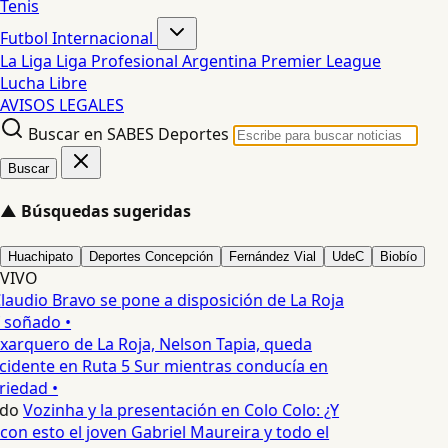
Tenis
Futbol Internacional
La Liga
Liga Profesional Argentina
Premier League
Lucha Libre
AVISOS LEGALES
Buscar en SABES Deportes
Buscar
▲
Búsquedas sugeridas
Huachipato
Deportes Concepción
Fernández Vial
UdeC
Biobío
VIVO
laudio Bravo se pone a disposición de La Roja
T soñado •
xarquero de La Roja, Nelson Tapia, queda
cidente en Ruta 5 Sur mientras conducía en
iedad •
edo
Vozinha y la presentación en Colo Colo: ¿Y
n esto el joven Gabriel Maureira y todo el