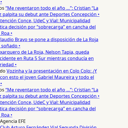
•
os
“Me reventaron todo el año …”: Cristian “La
palpita su debut ante Deportes Concepción •
tención Conce, UdeC y Vial: Municipalidad
ica decisión por “sobrecarga” en cancha del
 Roa •
laudio Bravo se pone a disposición de La Roja
T soñado •
xarquero de La Roja, Nelson Tapia, queda
cidente en Ruta 5 Sur mientras conducía en
iedad •
edo
Vozinha y la presentación en Colo Colo: ¿Y
n esto el joven Gabriel Maureira y todo el
•
os
“Me reventaron todo el año …”: Cristian “La
palpita su debut ante Deportes Concepción •
tención Conce, UdeC y Vial: Municipalidad
ica decisión por “sobrecarga” en cancha del
 Roa •
Agencia EFE
Club Arturo Fernández Vial
Segunda División