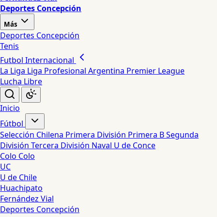
Deportes Concepción
Más
Deportes Concepción
Tenis
Futbol Internacional
La Liga
Liga Profesional Argentina
Premier League
Lucha Libre
Inicio
Fútbol
Selección Chilena
Primera División
Primera B
Segunda
División
Tercera División
Naval
U de Conce
Colo Colo
UC
U de Chile
Huachipato
Fernández Vial
Deportes Concepción