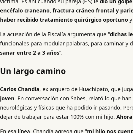
víctima. Es ahí cuando su pareja (F.S) le
dio un golpe
encéfalo craneano, fractura cráneo frontal y par
haber recibido tratamiento quirúrgico oportuno
y
La acusación de la Fiscalía argumenta que "
dichas l
funcionales para modular palabras, para caminar y d
sanar entre 2 a 3 años
”.
Un largo camino
Carlos Chandía
, ex arquero de Huachipato, que jug
joven
. En conversación con Sabes, relató lo que han
neurológicas y físicas que ha podido ir pasando. Per
dejar de trabajar para estar 100% con mi hijo.
Ahora 
En esa línea, Chandía agrega que "
mi hijo nos cuent