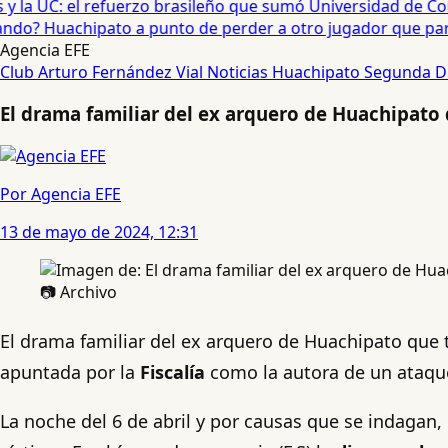
 la UC: el refuerzo brasileño que sumó Universidad de Conc
o? Huachipato a punto de perder a otro jugador que partirí
Agencia EFE
Club Arturo Fernández Vial
Noticias
Huachipato
Segunda D
El drama familiar del ex arquero de Huachipato
Por Agencia EFE
13 de mayo de 2024, 12:31
📷 Archivo
El drama familiar del ex arquero de Huachipato que t
apuntada por la
Fiscalía
como la autora de un ataqu
La noche del 6 de abril y por causas que se indagan, 