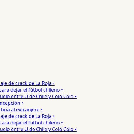
e de crack de La Roja •
 dejar el fútbol chileno •
o entre U de Chile y Colo Colo •
epción •
a al extranjero •
e de crack de La Roja •
 dejar el fútbol chileno •
o entre U de Chile y Colo Colo •