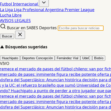
Futbol Internacional
La Liga
Liga Profesional Argentina
Premier League
Lucha Libre
AVISOS LEGALES
Buscar en SABES Deportes
Buscar
▲
Búsquedas sugeridas
Huachipato
Deportes Concepción
Fernández Vial
UdeC
Biobío
VIVO
mece el mercado de pases del fútbol chileno: van por fichaj
ercado de pases: inminente figura recibe potente oferta para
era del Superclásico: Anuncian histórica decisión para duel
 la UC: el refuerzo brasileño que sumó Universidad de Conc
o? Huachipato a punto de perder a otro jugador que partirí
mece el mercado de pases del fútbol chileno: van por fichaj
ercado de pases: inminente figura recibe potente oferta para
era del Superclásico: Anuncian histórica decisión para duel