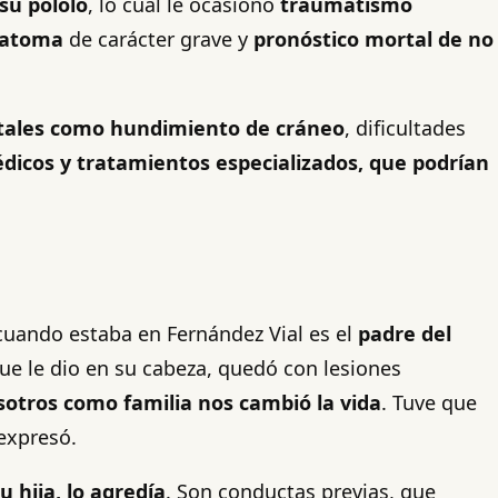
su pololo
, lo cual le ocasionó
traumatismo
ematoma
de carácter grave y
pronóstico mortal de no
s tales como hundimiento de cráneo
, dificultades
dicos y tratamientos especializados, que podrían
cuando estaba en Fernández Vial es el
padre del
que le dio en su cabeza, quedó con lesiones
sotros como familia nos cambió la vida
. Tuve que
 expresó.
 hija, lo agredía
. Son conductas previas, que