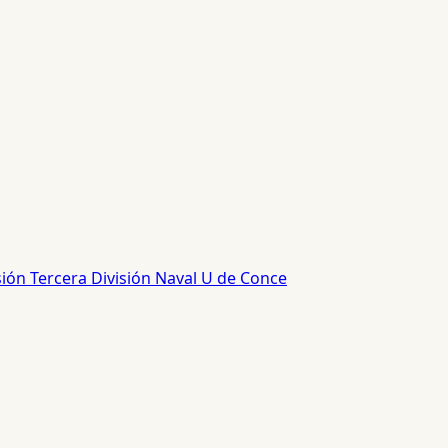
sión
Tercera División
Naval
U de Conce