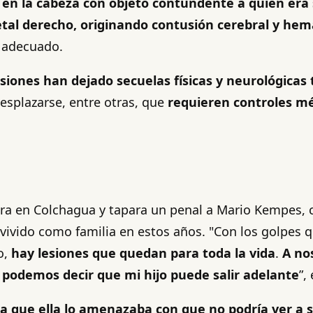
 en la cabeza con objeto contundente a quien era 
ietal derecho, originando contusión cerebral y h
 adecuado.
esiones han dejado secuelas físicas y neurológica
esplazarse, entre otras, que
requieren controles mé
ara en Colchagua y tapara un penal a Mario Kempes, 
 vivido como familia en estos años. "Con los golpes 
o,
hay lesiones que quedan para toda la vida
.
A no
podemos decir que mi hijo puede salir adelante
”,
a que ella lo amenazaba con que no podría ver a su