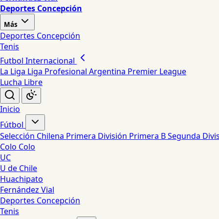
Deportes Concepción
Más
Deportes Concepción
Tenis
Futbol Internacional
La Liga
Liga Profesional Argentina
Premier League
Lucha Libre
Inicio
Fútbol
Selección Chilena
Primera División
Primera B
Segunda Divi
Colo Colo
UC
U de Chile
Huachipato
Fernández Vial
Deportes Concepción
Tenis