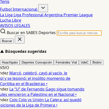
Tenis
Futbol Internacional
La Liga
Liga Profesional Argentina
Premier League
Lucha Libre
AVISOS LEGALES
Buscar en SABES Deportes
Buscar
▲
Búsquedas sugeridas
Huachipato
Deportes Concepción
Fernández Vial
UdeC
Biobío
VIVO
ndez
Marcó, celebró, cayó al vacío, le
l y se lesionó: el insólito momento de
Coritiba en el Brasileirao •
ndez
La “U” de Fernando Gago sigue tomando
les vencieron a Palestino en el Nacional •
ndez
Colo Colo vs Unión La Calera: así quedó
siciones de la Liga de Primera •