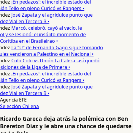
ndez
¡En pedazos!: el increíble estado del
n Tello en pleno Curicó vs Rangers •
ndez
José Zapata y el agridulce punto que
z Vial en Tercera B •
ndez
Marcó, celebró, cayó al vacío, le
l y se lesionó: el insólito momento de
Coritiba en el Brasileirao •
ndez
La “U” de Fernando Gago sigue tomando
les vencieron a Palestino en el Nacional •
ndez
Colo Colo vs Unión La Calera: así quedó
siciones de la Liga de Primera •
ndez
¡En pedazos!: el increíble estado del
n Tello en pleno Curicó vs Rangers •
ndez
José Zapata y el agridulce punto que
z Vial en Tercera B •
Agencia EFE
Selección Chilena
Ricardo Gareca deja atrás la polémica con Ben
Brereton Díaz y le abre una chance de quedarse