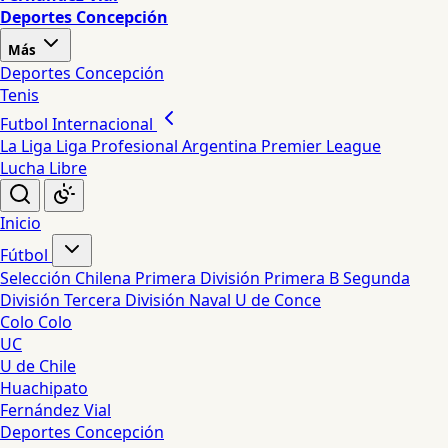
Deportes Concepción
Más
Deportes Concepción
Tenis
Futbol Internacional
La Liga
Liga Profesional Argentina
Premier League
Lucha Libre
Inicio
Fútbol
Selección Chilena
Primera División
Primera B
Segunda
División
Tercera División
Naval
U de Conce
Colo Colo
UC
U de Chile
Huachipato
Fernández Vial
Deportes Concepción