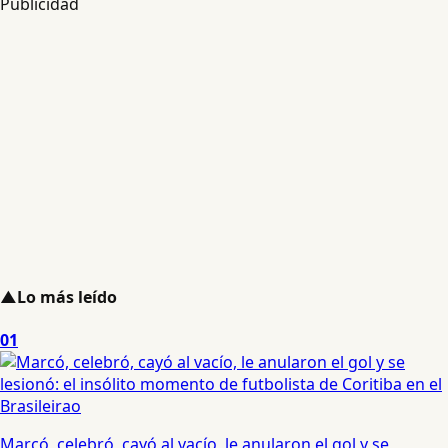
Publicidad
▲
Lo más leído
01
Marcó, celebró, cayó al vacío, le anularon el gol y se