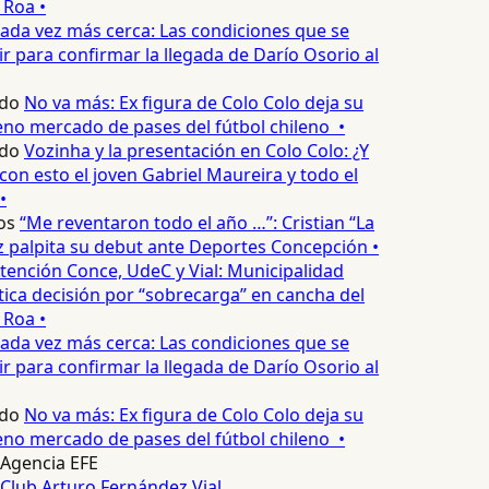
 Roa •
ada vez más cerca: Las condiciones que se
 para confirmar la llegada de Darío Osorio al
do
No va más: Ex figura de Colo Colo deja su
no mercado de pases del fútbol chileno •
do
Vozinha y la presentación en Colo Colo: ¿Y
n esto el joven Gabriel Maureira y todo el
•
os
“Me reventaron todo el año …”: Cristian “La
palpita su debut ante Deportes Concepción •
tención Conce, UdeC y Vial: Municipalidad
ica decisión por “sobrecarga” en cancha del
 Roa •
ada vez más cerca: Las condiciones que se
 para confirmar la llegada de Darío Osorio al
do
No va más: Ex figura de Colo Colo deja su
no mercado de pases del fútbol chileno •
Agencia EFE
Club Arturo Fernández Vial