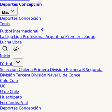
Deportes Concepción
Más
Deportes Concepción
Tenis
Futbol Internacional
La Liga
Liga Profesional Argentina
Premier League
Lucha Libre
Inicio
Fútbol
Selección Chilena
Primera División
Primera B
Segunda
División
Tercera División
Naval
U de Conce
Colo Colo
UC
U de Chile
Huachipato
Fernández Vial
Deportes Concepción