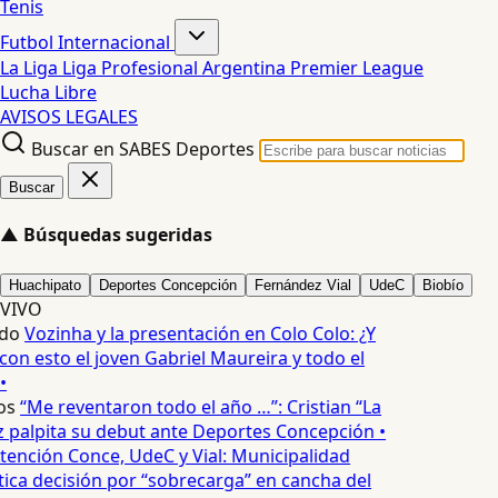
Tenis
Futbol Internacional
La Liga
Liga Profesional Argentina
Premier League
Lucha Libre
AVISOS LEGALES
Buscar en SABES Deportes
Buscar
▲
Búsquedas sugeridas
Huachipato
Deportes Concepción
Fernández Vial
UdeC
Biobío
VIVO
do
Vozinha y la presentación en Colo Colo: ¿Y
n esto el joven Gabriel Maureira y todo el
•
os
“Me reventaron todo el año …”: Cristian “La
palpita su debut ante Deportes Concepción •
tención Conce, UdeC y Vial: Municipalidad
ica decisión por “sobrecarga” en cancha del