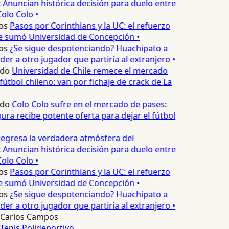
 Anuncian histórica decisión para duelo entre
olo Colo •
os
Pasos por Corinthians y la UC: el refuerzo
e sumó Universidad de Concepción •
os
¿Se sigue despotenciando? Huachipato a
er a otro jugador que partiría al extranjero •
edo
Universidad de Chile remece el mercado
fútbol chileno: van por fichaje de crack de La
edo
Colo Colo sufre en el mercado de pases:
ura recibe potente oferta para dejar el fútbol
egresa la verdadera atmósfera del
 Anuncian histórica decisión para duelo entre
olo Colo •
os
Pasos por Corinthians y la UC: el refuerzo
e sumó Universidad de Concepción •
os
¿Se sigue despotenciando? Huachipato a
er a otro jugador que partiría al extranjero •
Carlos Campos
Tenis
Polideportivo