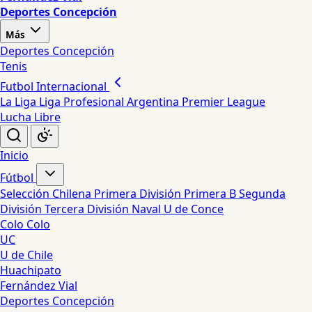
Deportes Concepción
Más
Deportes Concepción
Tenis
Futbol Internacional
La Liga
Liga Profesional Argentina
Premier League
Lucha Libre
Inicio
Fútbol
Selección Chilena
Primera División
Primera B
Segunda
División
Tercera División
Naval
U de Conce
Colo Colo
UC
U de Chile
Huachipato
Fernández Vial
Deportes Concepción