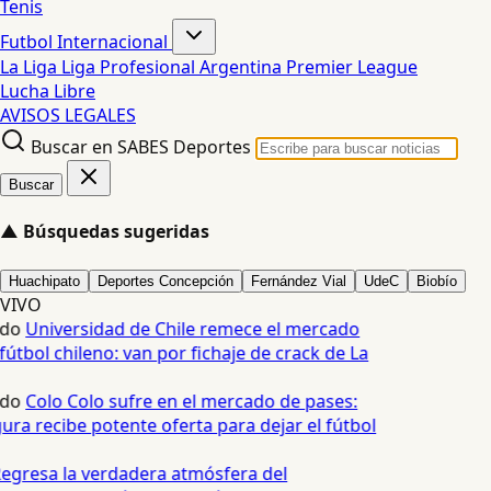
Tenis
Futbol Internacional
La Liga
Liga Profesional Argentina
Premier League
Lucha Libre
AVISOS LEGALES
Buscar en SABES Deportes
Buscar
▲
Búsquedas sugeridas
Huachipato
Deportes Concepción
Fernández Vial
UdeC
Biobío
VIVO
edo
Universidad de Chile remece el mercado
fútbol chileno: van por fichaje de crack de La
edo
Colo Colo sufre en el mercado de pases:
ura recibe potente oferta para dejar el fútbol
egresa la verdadera atmósfera del