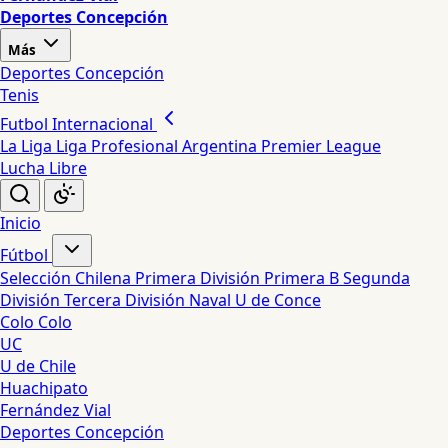
Deportes Concepción
Más
Deportes Concepción
Tenis
Futbol Internacional
La Liga
Liga Profesional Argentina
Premier League
Lucha Libre
Inicio
Fútbol
Selección Chilena
Primera División
Primera B
Segunda
División
Tercera División
Naval
U de Conce
Colo Colo
UC
U de Chile
Huachipato
Fernández Vial
Deportes Concepción