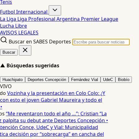
Tenis
Futbol Internacional
La Liga
Liga Profesional Argentina
Premier League
Lucha Libre
AVISOS LEGALES
Buscar en SABES Deportes
Buscar
▲
Búsquedas sugeridas
Huachipato
Deportes Concepción
Fernández Vial
UdeC
Biobío
VIVO
edo
Vozinha y la presentación en Colo Colo: ¿Y
n esto el joven Gabriel Maureira y todo el
•
os
“Me reventaron todo el año …”: Cristian “La
palpita su debut ante Deportes Concepción •
tención Conce, UdeC y Vial: Municipalidad
ica decisión por “sobrecarga” en cancha del