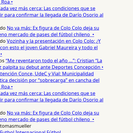
 Roa •
ada vez más cerca: Las condiciones que se
 para confirmar la llegada de Darío Osorio al
edo
No va más: Ex figura de Colo Colo deja su
no mercado de pases del fútbol chileno •
edo
Vozinha y la presentación en Colo Colo: ¿Y
n esto el joven Gabriel Maureira y todo el
•
os
“Me reventaron todo el año …”: Cristian “La
palpita su debut ante Deportes Concepción •
tención Conce, UdeC y Vial: Municipalidad
ica decisión por “sobrecarga” en cancha del
 Roa •
ada vez más cerca: Las condiciones que se
 para confirmar la llegada de Darío Osorio al
edo
No va más: Ex figura de Colo Colo deja su
no mercado de pases del fútbol chileno •
tomasmueller
Futbol Internacional
Fútbol