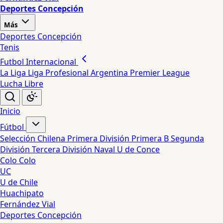
Deportes Concepción
Más
Deportes Concepción
Tenis
Futbol Internacional
La Liga
Liga Profesional Argentina
Premier League
Lucha Libre
Inicio
Fútbol
Selección Chilena
Primera División
Primera B
Segunda
División
Tercera División
Naval
U de Conce
Colo Colo
UC
U de Chile
Huachipato
Fernández Vial
Deportes Concepción