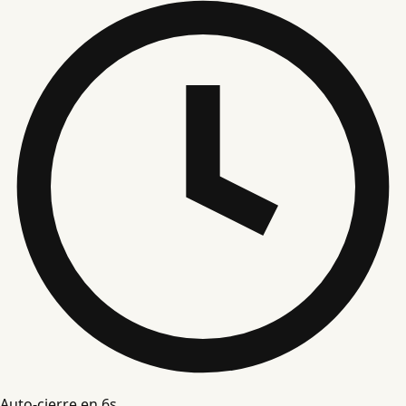
Auto-cierre en
5
s