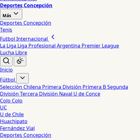
Deportes Concepción
Más
Deportes Concepción
Tenis
Futbol Internacional
La Liga
Liga Profesional Argentina
Premier League
Lucha Libre
Inicio
Fútbol
Selección Chilena
Primera División
Primera B
Segunda
División
Tercera División
Naval
U de Conce
Colo Colo
UC
U de Chile
Huachipato
Fernández Vial
Deportes Concepción