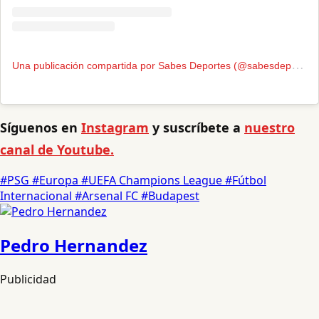
U
na publicación compartida por Sabes Deportes (@sabesdeportes)
Síguenos en
Instagram
y suscríbete a
nuestro
canal de Youtube.
#PSG
#Europa
#UEFA Champions League
#Fútbol
Internacional
#Arsenal FC
#Budapest
Pedro Hernandez
Publicidad