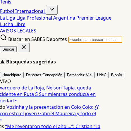
Tenis
Futbol Internacional
La Liga
Liga Profesional Argentina
Premier League
Lucha Libre
AVISOS LEGALES
Buscar en SABES Deportes
Buscar
▲
Búsquedas sugeridas
Huachipato
Deportes Concepción
Fernández Vial
UdeC
Biobío
VIVO
xarquero de La Roja, Nelson Tapia, queda
cidente en Ruta 5 Sur mientras conducía en
iedad •
edo
Vozinha y la presentación en Colo Colo: ¿Y
n esto el joven Gabriel Maureira y todo el
•
os
“Me reventaron todo el año …”: Cristian “La