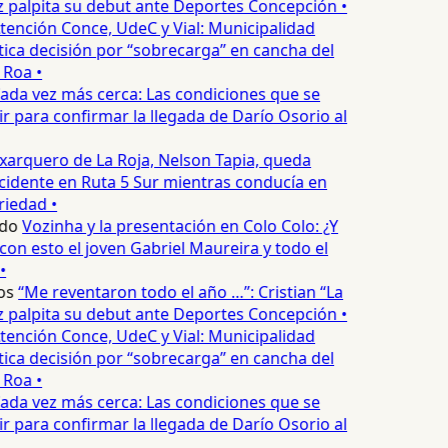
palpita su debut ante Deportes Concepción •
tención Conce, UdeC y Vial: Municipalidad
ica decisión por “sobrecarga” en cancha del
 Roa •
ada vez más cerca: Las condiciones que se
 para confirmar la llegada de Darío Osorio al
xarquero de La Roja, Nelson Tapia, queda
cidente en Ruta 5 Sur mientras conducía en
iedad •
edo
Vozinha y la presentación en Colo Colo: ¿Y
n esto el joven Gabriel Maureira y todo el
•
os
“Me reventaron todo el año …”: Cristian “La
palpita su debut ante Deportes Concepción •
tención Conce, UdeC y Vial: Municipalidad
ica decisión por “sobrecarga” en cancha del
 Roa •
ada vez más cerca: Las condiciones que se
 para confirmar la llegada de Darío Osorio al