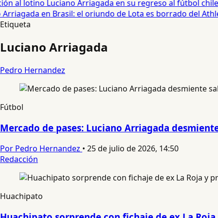
ón al lotino Luciano Arriagada en su regreso al fútbol chileno
Arriagada en Brasil: el oriundo de Lota es borrado del Athle
Etiqueta
Luciano Arriagada
Pedro Hernandez
Fútbol
Mercado de pases: Luciano Arriagada desmiente 
Por Pedro Hernandez
•
25 de julio de 2026, 14:50
Redacción
Huachipato
Huachipato sorprende con fichaje de ex La Roja