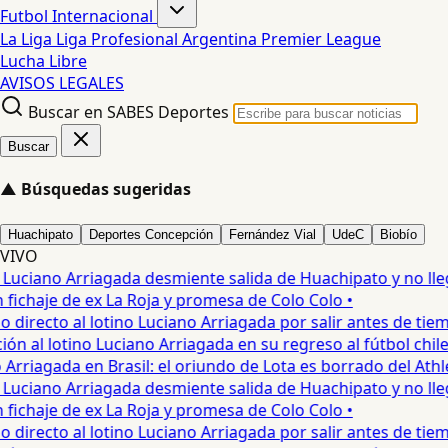
Futbol Internacional
La Liga
Liga Profesional Argentina
Premier League
Lucha Libre
AVISOS LEGALES
Buscar en SABES Deportes
Buscar
▲
Búsquedas sugeridas
Huachipato
Deportes Concepción
Fernández Vial
UdeC
Biobío
VIVO
ciano Arriagada desmiente salida de Huachipato y no llega
chaje de ex La Roja y promesa de Colo Colo •
irecto al lotino Luciano Arriagada por salir antes de tiemp
ón al lotino Luciano Arriagada en su regreso al fútbol chileno
Arriagada en Brasil: el oriundo de Lota es borrado del Athle
ciano Arriagada desmiente salida de Huachipato y no llega
chaje de ex La Roja y promesa de Colo Colo •
irecto al lotino Luciano Arriagada por salir antes de tiemp