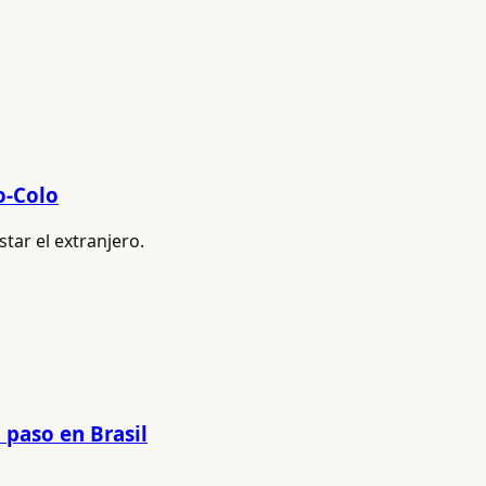
o-Colo
tar el extranjero.
u paso en Brasil