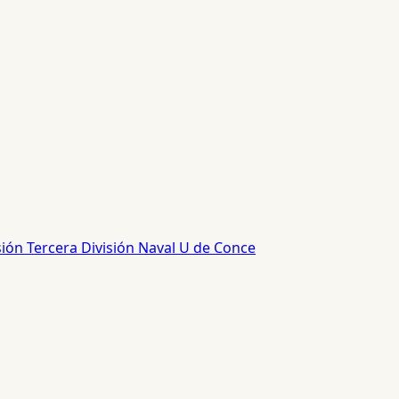
sión
Tercera División
Naval
U de Conce