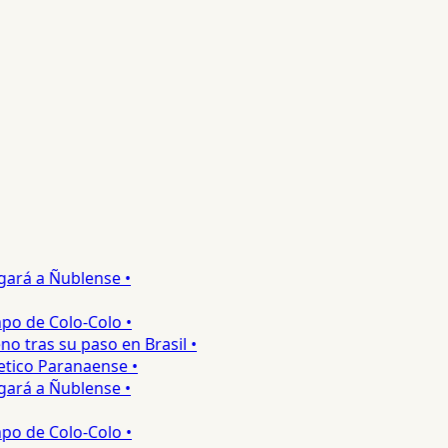
rá a Ñublense •
o de Colo-Colo •
 tras su paso en Brasil •
tico Paranaense •
rá a Ñublense •
o de Colo-Colo •