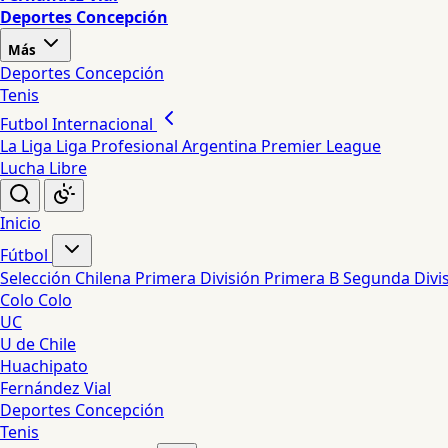
Deportes Concepción
Más
Deportes Concepción
Tenis
Futbol Internacional
La Liga
Liga Profesional Argentina
Premier League
Lucha Libre
Inicio
Fútbol
Selección Chilena
Primera División
Primera B
Segunda Divi
Colo Colo
UC
U de Chile
Huachipato
Fernández Vial
Deportes Concepción
Tenis