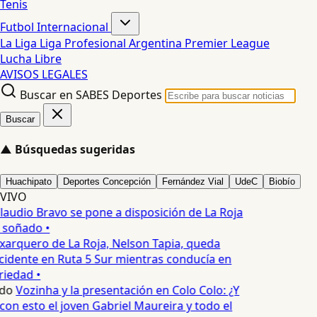
Tenis
Futbol Internacional
La Liga
Liga Profesional Argentina
Premier League
Lucha Libre
AVISOS LEGALES
Buscar en SABES Deportes
Buscar
▲
Búsquedas sugeridas
Huachipato
Deportes Concepción
Fernández Vial
UdeC
Biobío
VIVO
laudio Bravo se pone a disposición de La Roja
T soñado •
xarquero de La Roja, Nelson Tapia, queda
cidente en Ruta 5 Sur mientras conducía en
iedad •
edo
Vozinha y la presentación en Colo Colo: ¿Y
n esto el joven Gabriel Maureira y todo el