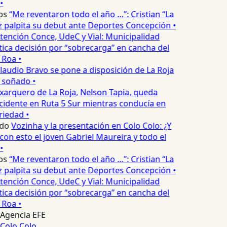
•
os
“Me reventaron todo el año …”: Cristian “La
palpita su debut ante Deportes Concepción •
tención Conce, UdeC y Vial: Municipalidad
ica decisión por “sobrecarga” en cancha del
 Roa •
laudio Bravo se pone a disposición de La Roja
T soñado •
xarquero de La Roja, Nelson Tapia, queda
cidente en Ruta 5 Sur mientras conducía en
iedad •
edo
Vozinha y la presentación en Colo Colo: ¿Y
n esto el joven Gabriel Maureira y todo el
•
os
“Me reventaron todo el año …”: Cristian “La
palpita su debut ante Deportes Concepción •
tención Conce, UdeC y Vial: Municipalidad
ica decisión por “sobrecarga” en cancha del
 Roa •
Agencia EFE
Colo Colo