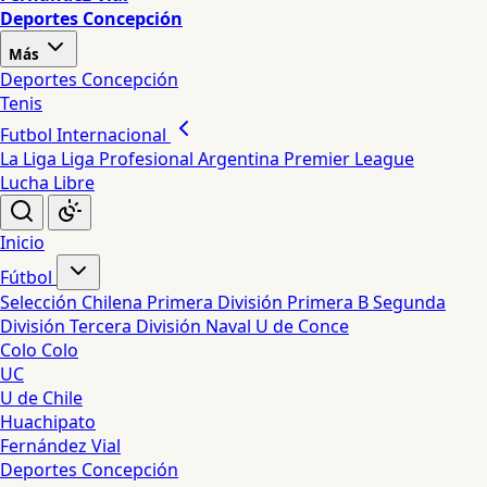
Deportes Concepción
Más
Deportes Concepción
Tenis
Futbol Internacional
La Liga
Liga Profesional Argentina
Premier League
Lucha Libre
Inicio
Fútbol
Selección Chilena
Primera División
Primera B
Segunda
División
Tercera División
Naval
U de Conce
Colo Colo
UC
U de Chile
Huachipato
Fernández Vial
Deportes Concepción