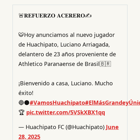
🚨𝐑𝐄𝐅𝐔𝐄𝐑𝐙𝐎 𝐀𝐂𝐄𝐑𝐄𝐑𝐎✍️
🐯Hoy anunciamos al nuevo jugador
de Huachipato, Luciano Arriagada,
delantero de 23 años proveniente de
Athletico Paranaense de Brasil🇧🇷
¡Bienvenido a casa, Luciano. Mucho
éxito!
🔵⚫️
#VamosHuachipato
#ElMásGrandeyÚni
🏆
pic.twitter.com/5VSkXBX1qq
— Huachipato FC (@Huachipato)
June
28, 2025