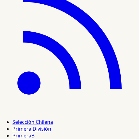
Selección Chilena
Primera División
PrimeraB