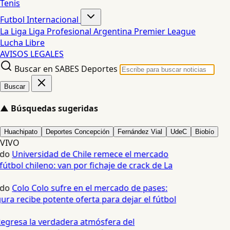
Tenis
Futbol Internacional
La Liga
Liga Profesional Argentina
Premier League
Lucha Libre
AVISOS LEGALES
Buscar en SABES Deportes
Buscar
▲
Búsquedas sugeridas
Huachipato
Deportes Concepción
Fernández Vial
UdeC
Biobío
VIVO
do
Universidad de Chile remece el mercado
útbol chileno: van por fichaje de crack de La
do
Colo Colo sufre en el mercado de pases:
ura recibe potente oferta para dejar el fútbol
egresa la verdadera atmósfera del