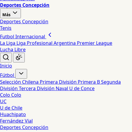
Deportes Concepción
Más
Deportes Concepción
Tenis
Futbol Internacional
La Liga
Liga Profesional Argentina
Premier League
Lucha Libre
Inicio
Fútbol
Selección Chilena
Primera División
Primera B
Segunda
División
Tercera División
Naval
U de Conce
Colo Colo
UC
U de Chile
Huachipato
Fernández Vial
Deportes Concepción