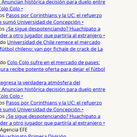
 Anuncian histórica decisión para duelo entre
olo Colo •
os
Pasos por Corinthians y la UC: el refuerzo
e sumó Universidad de Concepción •
os
¿Se sigue despotenciando? Huachipato a
er a otro jugador que partiría al extranjero •
do
Universidad de Chile remece el mercado
útbol chileno: van por fichaje de crack de La
do
Colo Colo sufre en el mercado de pases:
ura recibe potente oferta para dejar el fútbol
egresa la verdadera atmósfera del
 Anuncian histórica decisión para duelo entre
olo Colo •
os
Pasos por Corinthians y la UC: el refuerzo
e sumó Universidad de Concepción •
os
¿Se sigue despotenciando? Huachipato a
er a otro jugador que partiría al extranjero •
Agencia EFE
Huachipato
Primera División