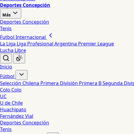
Deportes Concepción
Más
Deportes Concepción
Tenis
Futbol Internacional
La Liga
Liga Profesional Argentina
Premier League
Lucha Libre
Inicio
Fútbol
Selección Chilena
Primera División
Primera B
Segunda Divi
Colo Colo
UC
U de Chile
Huachipato
Fernández Vial
Deportes Concepción
Tenis