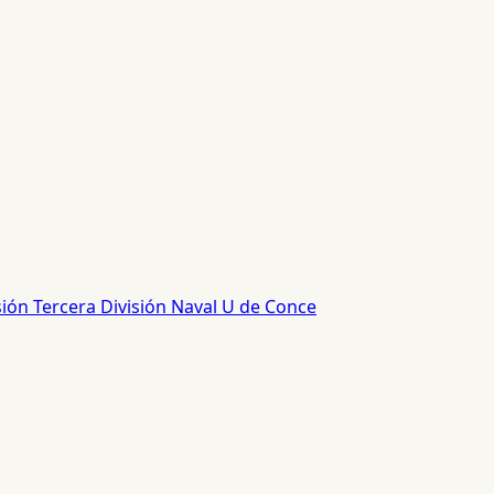
sión
Tercera División
Naval
U de Conce