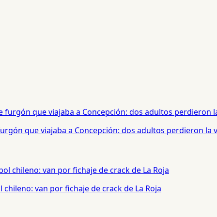
urgón que viajaba a Concepción: dos adultos perdieron la 
chileno: van por fichaje de crack de La Roja