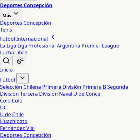
Deportes Concepción
Más
Deportes Concepción
Tenis
Futbol Internacional
La Liga
Liga Profesional Argentina
Premier League
Lucha Libre
Inicio
Fútbol
Selección Chilena
Primera División
Primera B
Segunda
División
Tercera División
Naval
U de Conce
Colo Colo
UC
U de Chile
Huachipato
Fernández Vial
Deportes Concepción