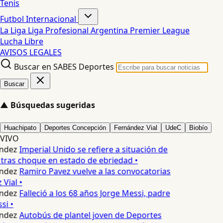
Tenis
Futbol Internacional
La Liga
Liga Profesional Argentina
Premier League
Lucha Libre
AVISOS LEGALES
Buscar en SABES Deportes
Buscar
▲
Búsquedas sugeridas
Huachipato
Deportes Concepción
Fernández Vial
UdeC
Biobío
VIVO
ndez
Imperial Unido se refiere a situación de
tras choque en estado de ebriedad •
ndez
Ramiro Pavez vuelve a las convocatorias
Vial •
ndez
Falleció a los 68 años Jorge Messi, padre
si •
ndez
Autobús de plantel joven de Deportes