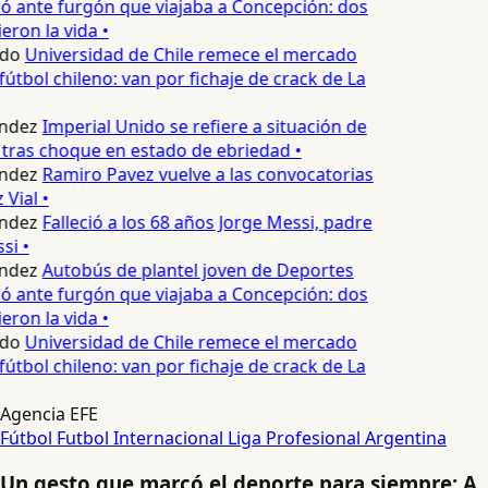
 ante furgón que viajaba a Concepción: dos
eron la vida •
edo
Universidad de Chile remece el mercado
fútbol chileno: van por fichaje de crack de La
ndez
Imperial Unido se refiere a situación de
tras choque en estado de ebriedad •
ndez
Ramiro Pavez vuelve a las convocatorias
Vial •
ndez
Falleció a los 68 años Jorge Messi, padre
si •
ndez
Autobús de plantel joven de Deportes
 ante furgón que viajaba a Concepción: dos
eron la vida •
edo
Universidad de Chile remece el mercado
fútbol chileno: van por fichaje de crack de La
Agencia EFE
Fútbol
Futbol Internacional
Liga Profesional Argentina
Un gesto que marcó el deporte para siempre: A