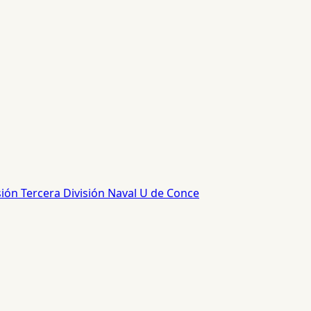
sión
Tercera División
Naval
U de Conce