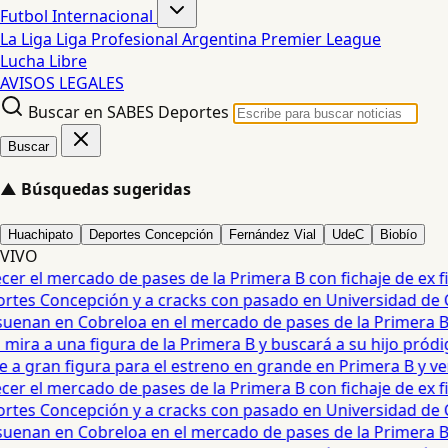
Futbol Internacional
La Liga
Liga Profesional Argentina
Premier League
Lucha Libre
AVISOS LEGALES
Buscar en SABES Deportes
Buscar
▲
Búsquedas sugeridas
Huachipato
Deportes Concepción
Fernández Vial
UdeC
Biobío
VIVO
 el mercado de pases de la Primera B con fichaje de ex figu
es Concepción y a cracks con pasado en Universidad de Chi
enan en Cobreloa en el mercado de pases de la Primera B de
ira a una figura de la Primera B y buscará a su hijo pródig
gran figura para el estreno en grande en Primera B y verá 
 el mercado de pases de la Primera B con fichaje de ex figu
es Concepción y a cracks con pasado en Universidad de Chi
enan en Cobreloa en el mercado de pases de la Primera B de