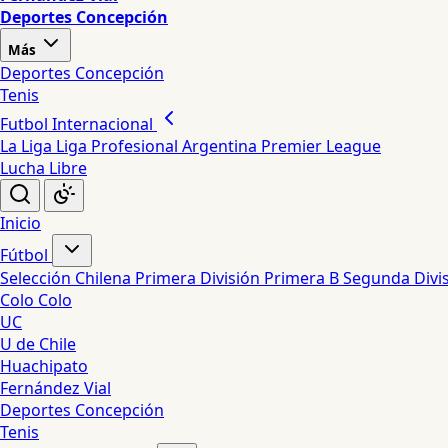
Deportes Concepción
Más
Deportes Concepción
Tenis
Futbol Internacional
La Liga
Liga Profesional Argentina
Premier League
Lucha Libre
Inicio
Fútbol
Selección Chilena
Primera División
Primera B
Segunda Divi
Colo Colo
UC
U de Chile
Huachipato
Fernández Vial
Deportes Concepción
Tenis