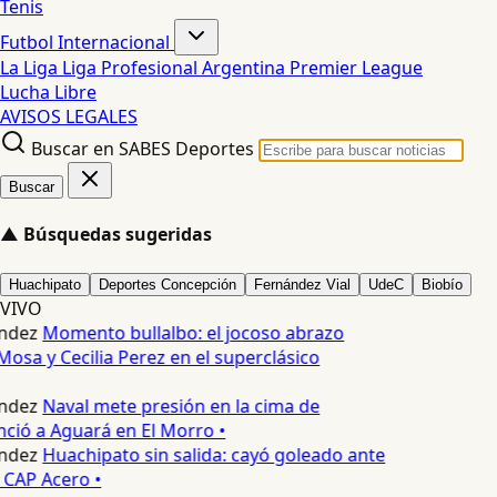
Tenis
Futbol Internacional
La Liga
Liga Profesional Argentina
Premier League
Lucha Libre
AVISOS LEGALES
Buscar en SABES Deportes
Buscar
▲
Búsquedas sugeridas
Huachipato
Deportes Concepción
Fernández Vial
UdeC
Biobío
VIVO
ndez
Momento bullalbo: el jocoso abrazo
Mosa y Cecilia Perez en el superclásico
ndez
Naval mete presión en la cima de
nció a Aguará en El Morro •
ndez
Huachipato sin salida: cayó goleado ante
 CAP Acero •