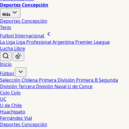
Deportes Concepción
Más
Deportes Concepción
Tenis
Futbol Internacional
La Liga
Liga Profesional Argentina
Premier League
Lucha Libre
Inicio
Fútbol
Selección Chilena
Primera División
Primera B
Segunda
División
Tercera División
Naval
U de Conce
Colo Colo
UC
U de Chile
Huachipato
Fernández Vial
Deportes Concepción