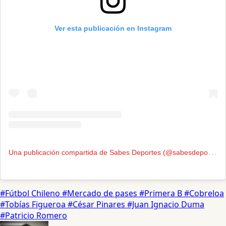
Ver esta publicación en Instagram
U
na publicación compartida de Sabes Deportes (@sabesdeportes)
#Fútbol Chileno
#Mercado de pases
#Primera B
#Cobreloa
#Tobías Figueroa
#César Pinares
#Juan Ignacio Duma
#Patricio Romero