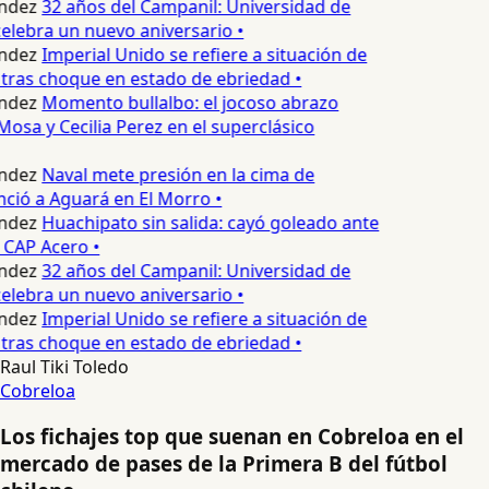
ndez
32 años del Campanil: Universidad de
lebra un nuevo aniversario •
ndez
Imperial Unido se refiere a situación de
tras choque en estado de ebriedad •
ndez
Momento bullalbo: el jocoso abrazo
Mosa y Cecilia Perez en el superclásico
ndez
Naval mete presión en la cima de
nció a Aguará en El Morro •
ndez
Huachipato sin salida: cayó goleado ante
 CAP Acero •
ndez
32 años del Campanil: Universidad de
lebra un nuevo aniversario •
ndez
Imperial Unido se refiere a situación de
tras choque en estado de ebriedad •
Raul Tiki Toledo
Cobreloa
Los fichajes top que suenan en Cobreloa en el
mercado de pases de la Primera B del fútbol