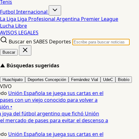
Tenis
Futbol Internacional
La Liga
Liga Profesional Argentina
Premier League
Lucha Libre
AVISOS LEGALES
Buscar en SABES Deportes
Buscar
▲
Búsquedas sugeridas
Huachipato
Deportes Concepción
Fernández Vial
UdeC
Biobío
VIVO
edo
Unión Española se juega sus cartas en el
ases con un viejo conocido para volver a
ión •
 joya del fútbol argentino que fichó Unión
el mercado de pases para evitar el descenso a
edo
Unión Española se juega sus cartas en el