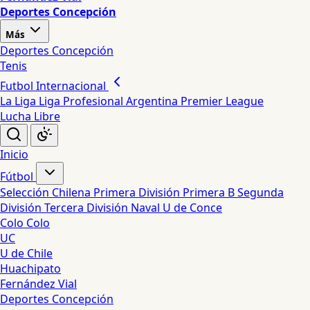
Deportes Concepción
Más
Deportes Concepción
Tenis
Futbol Internacional
La Liga
Liga Profesional Argentina
Premier League
Lucha Libre
Inicio
Fútbol
Selección Chilena
Primera División
Primera B
Segunda
División
Tercera División
Naval
U de Conce
Colo Colo
UC
U de Chile
Huachipato
Fernández Vial
Deportes Concepción